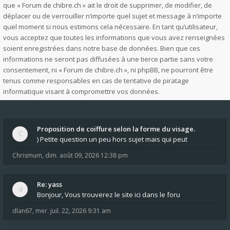
que « Forum de chibre.ch » ait le droit de supprimer, de modifier, de
déplacer ou de verrouiller n’importe quel sujet et message à n’importe
quel moment si nous estimons cela nécessaire. En tant qu’utilisateur,
vous acceptez que toutes les informations que vous avez renseignées
soient enregistrées dans notre base de données. Bien que ces
informations ne seront pas diffusées à une tierce partie sans votre
consentement, ni « Forum de chibre.ch », ni phpBB, ne pourront être
tenus comme responsables en cas de tentative de piratage
informatique visant à compromettre vos données.
Proposition de coiffure selon la forme du visage.
) Petite question un peu hors sujet mais qui peut
Chrismum
,
dim. août 09, 2026 12:38 pm
Re: yass
Bonjour, Vous trouverez le site ici dans le foru
dlan67
,
mer. juil. 22, 2026 9:31 am