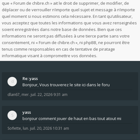
que « Forum de chibre.ch » ait le droit de supprimer, de modifier, de
déplacer ou de verrouiller n’importe quel sujet et message à n’importe
quel moment si nous estimons cela nécessaire. En tant qu’utilisateur,
vous acceptez que toutes les informations que vous avez renseignées
soient enregistrées dans notre base de données. Bien que ces
informations ne seront pas diffusées à une tierce partie sans votre
consentement, ni « Forum de chibre.ch », ni phpBB, ne pourront être
tenus comme responsables en cas de tentative de piratage
informatique visant à compromettre vos données.
Re: yass
Bonjour, Vous trouverez le site ici dans le foru
dlan67
,
mer. juil. 22, 2026 9:31 am
yass
bonjour comment jouer de haut en bas tout atout mi
Soflette
,
lun. juil. 20, 2026 10:31 am