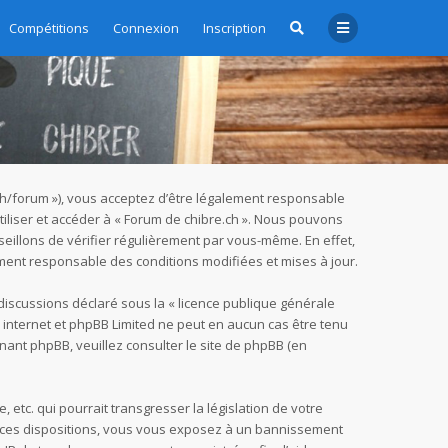
Compétitions
Connexion
Inscription
e.ch/forum »), vous acceptez d’être légalement responsable
tiliser et accéder à « Forum de chibre.ch ». Nous pouvons
eillons de vérifier régulièrement par vous-même. En effet,
ement responsable des conditions modifiées et mises à jour.
 discussions déclaré sous la «
licence publique générale
ur internet et phpBB Limited ne peut en aucun cas être tenu
nant phpBB, veuillez consulter
le site de phpBB
(en
tc. qui pourrait transgresser la législation de votre
as ces dispositions, vous vous exposez à un bannissement