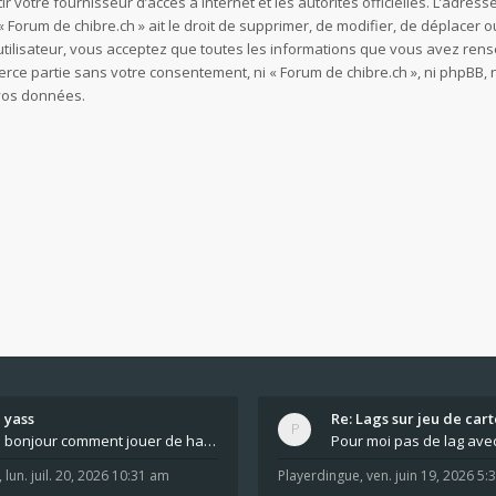
ir votre fournisseur d’accès à internet et les autorités officielles. L’adre
 Forum de chibre.ch » ait le droit de supprimer, de modifier, de déplacer o
utilisateur, vous acceptez que toutes les informations que vous avez re
ierce partie sans votre consentement, ni « Forum de chibre.ch », ni phpB
 vos données.
yass
Re: Lags sur jeu de cart
bonjour comment jouer de haut en bas tout atout mi
,
lun. juil. 20, 2026 10:31 am
Playerdingue
,
ven. juin 19, 2026 5