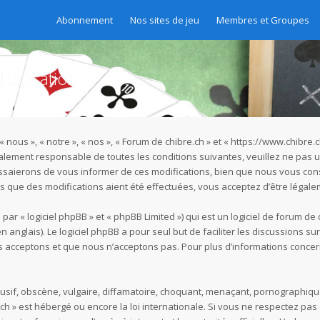
Abonnement
Nos sites de jeu
Membres et Groupes
utilisation
« nous », « notre », « nos », « Forum de chibre.ch » et « https://www.chibr
galement responsable de toutes les conditions suivantes, veuillez ne pas u
ssaierons de vous informer de ces modifications, bien que nous vous cons
rès que des modifications aient été effectuées, vous acceptez d’être légal
r « logiciel phpBB » et « phpBB Limited ») qui est un logiciel de forum de
n anglais). Le logiciel phpBB a pour seul but de faciliter les discussions s
acceptons et que nous n’acceptons pas. Pour plus d’informations concer
if, obscène, vulgaire, diffamatoire, choquant, menaçant, pornographique, e
.ch » est hébergé ou encore la loi internationale. Si vous ne respectez p