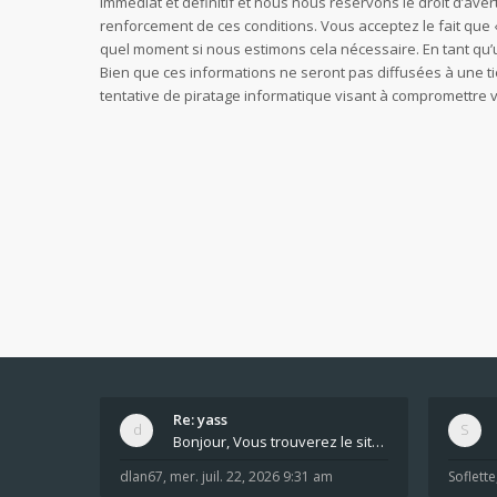
immédiat et définitif et nous nous réservons le droit d’avert
renforcement de ces conditions. Vous acceptez le fait que «
quel moment si nous estimons cela nécessaire. En tant qu’
Bien que ces informations ne seront pas diffusées à une t
tentative de piratage informatique visant à compromettre
Re: yass
Bonjour, Vous trouverez le site ici dans le foru
dlan67
,
mer. juil. 22, 2026 9:31 am
Soflette