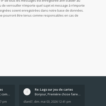
sse IP de tous les messages est enregistrée afin d’aider au
u de verrouiller n’importe quel sujet et message à n’importe
nseignées soient enregistrées dans notre base de données.
B, ne pourront être tenus comme responsables en cas de
es
Re: Lags sur jeu de cartes
Pour moi pas de lag avec comme navigateur Chrome
Bonjour, Première chose faire un arrêt complet de
:37 pm
dlan67
,
dim. mai 03, 2026 12:41 pm