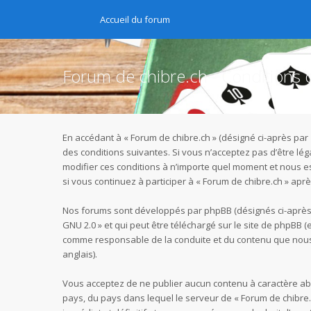
Accueil du forum
Forum de chibre.ch - Conditions d’
En accédant à « Forum de chibre.ch » (désigné ci-après par 
des conditions suivantes. Si vous n’acceptez pas d’être lé
modifier ces conditions à n’importe quel moment et nous e
si vous continuez à participer à « Forum de chibre.ch » ap
Nos forums sont développés par phpBB (désignés ci-après pa
GNU 2.0
» et qui peut être téléchargé sur
le site de phpBB
(e
comme responsable de la conduite et du contenu que nous 
anglais).
Vous acceptez de ne publier aucun contenu à caractère abus
pays, du pays dans lequel le serveur de « Forum de chibre