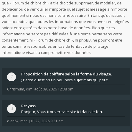
que « Forum de chibre.ch » ait le droit de supprimer, de modifier, de
déplacer ou de verrouiller n’importe quel sujet et message à n’importe
quel moment si nous estimons cela nécessaire. En tant qu’utilisateur,
vous acceptez que toutes les informations que vous avez renseignées
soient enregistrées dans notre base de données. Bien que ces
informations ne seront pas diffusées à une tierce partie sans votre
consentement, ni « Forum de chibre.ch », ni phpBB, ne pourront être
tenus comme responsables en cas de tentative de piratage
informatique visant à compromettre vos données.
Proposition de coiffure selon la forme du visage.
) Petite question un peu hors sujet mais qui peut
Chrismum
,
dim. août 09, 2026 12:38 pm
Re: yass
Bonjour, Vous trouverez le site ici dans le foru
dlan67
,
mer. juil. 22, 2026 9:31 am