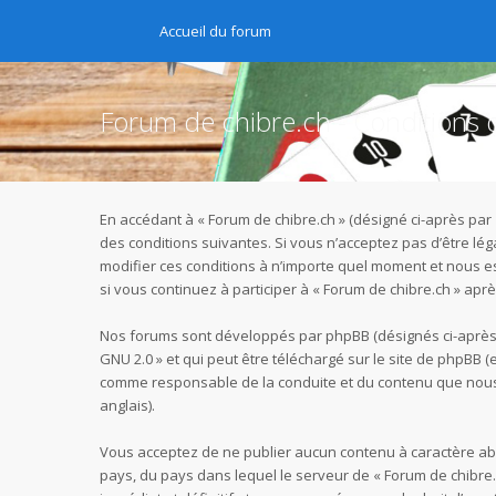
Accueil du forum
Forum de chibre.ch - Conditions d’
En accédant à « Forum de chibre.ch » (désigné ci-après par 
des conditions suivantes. Si vous n’acceptez pas d’être lé
modifier ces conditions à n’importe quel moment et nous e
si vous continuez à participer à « Forum de chibre.ch » ap
Nos forums sont développés par phpBB (désignés ci-après pa
GNU 2.0
» et qui peut être téléchargé sur
le site de phpBB
(e
comme responsable de la conduite et du contenu que nous 
anglais).
Vous acceptez de ne publier aucun contenu à caractère abus
pays, du pays dans lequel le serveur de « Forum de chibre