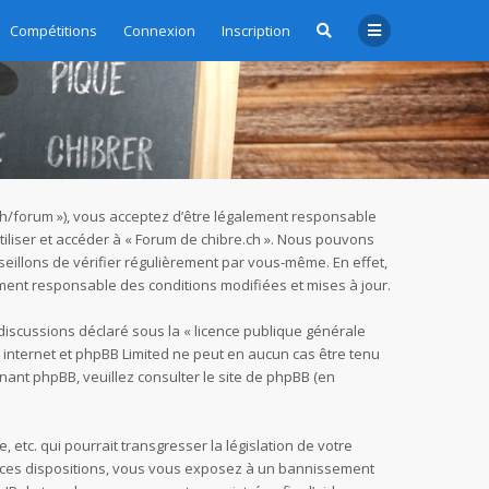
Compétitions
Connexion
Inscription
e.ch/forum »), vous acceptez d’être légalement responsable
tiliser et accéder à « Forum de chibre.ch ». Nous pouvons
eillons de vérifier régulièrement par vous-même. En effet,
ement responsable des conditions modifiées et mises à jour.
 discussions déclaré sous la «
licence publique générale
ur internet et phpBB Limited ne peut en aucun cas être tenu
nant phpBB, veuillez consulter
le site de phpBB
(en
tc. qui pourrait transgresser la législation de votre
as ces dispositions, vous vous exposez à un bannissement