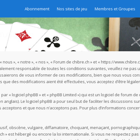
Abonnement
Nos sites de jeu
Membres et Groupes
utilisation
« nous », « notre », « nos », « Forum de chibre.ch » et « https://www.chibr
galement responsable de toutes les conditions suivantes, veuillez ne pas u
ssaierons de vous informer de ces modifications, bien que nous vous cons
rès que des modifications aient été effectuées, vous acceptez d’être légal
r « logiciel phpBB » et « phpBB Limited ») qui est un logiciel de forum de
n anglais). Le logiciel phpBB a pour seul but de faciliter les discussions s
acceptons et que nous n’acceptons pas. Pour plus d’informations concer
if, obscène, vulgaire, diffamatoire, choquant, menaçant, pornographique, e
.ch » est hébergé ou encore la loi internationale. Si vous ne respectez p