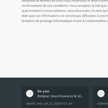
immédiat et définitif et nous nous réservons le droit d’avert
renforcement de ces conditions. Vous acceptez le fait que «
quel moment si nous estimons cela nécessaire. En tant qu’
Bien que ces informations ne seront pas diffusées à une t
tentative de piratage informatique visant à compromettre
Re: yass
Bonjour, Vous trouverez le site ici dans le foru
dlan67
,
mer. juil. 22, 2026 9:31 am
Soflette