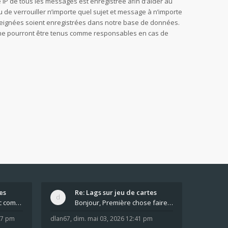
sse IP de tous les messages est enregistrée afin d’aider au
u de verrouiller n’importe quel sujet et message à n’importe
nseignées soient enregistrées dans notre base de données.
B, ne pourront être tenus comme responsables en cas de
es
Re: Lags sur jeu de cartes
Pour moi pas de lag avec comme navigateur Chrome
Bonjour, Première chose faire un arrêt complet de
:37 pm
dlan67
,
dim. mai 03, 2026 12:41 pm