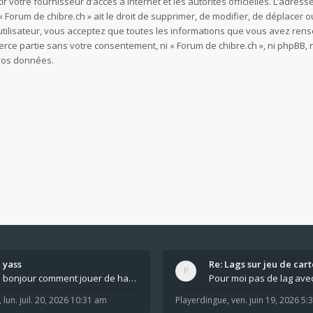
ir votre fournisseur d’accès à internet et les autorités officielles. L’adre
 Forum de chibre.ch » ait le droit de supprimer, de modifier, de déplacer o
utilisateur, vous acceptez que toutes les informations que vous avez re
ierce partie sans votre consentement, ni « Forum de chibre.ch », ni phpB
 vos données.
yass
Re: Lags sur jeu de cart
bonjour comment jouer de haut en bas tout atout mi
,
lun. juil. 20, 2026 10:31 am
Playerdingue
,
ven. juin 19, 2026 5