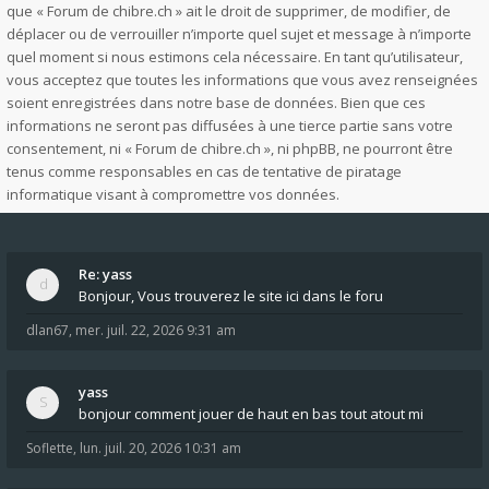
que « Forum de chibre.ch » ait le droit de supprimer, de modifier, de
déplacer ou de verrouiller n’importe quel sujet et message à n’importe
quel moment si nous estimons cela nécessaire. En tant qu’utilisateur,
vous acceptez que toutes les informations que vous avez renseignées
soient enregistrées dans notre base de données. Bien que ces
informations ne seront pas diffusées à une tierce partie sans votre
consentement, ni « Forum de chibre.ch », ni phpBB, ne pourront être
tenus comme responsables en cas de tentative de piratage
informatique visant à compromettre vos données.
Re: yass
Bonjour, Vous trouverez le site ici dans le foru
dlan67
,
mer. juil. 22, 2026 9:31 am
yass
bonjour comment jouer de haut en bas tout atout mi
Soflette
,
lun. juil. 20, 2026 10:31 am