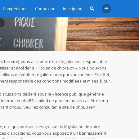
Compétitions
Connexion
Inscription
e.ch/forum »), vous acceptez d’être légalement responsable
tiliser et accéder à « Forum de chibre.ch ». Nous pouvons
eillons de vérifier régulièrement par vous-même. En effet,
ement responsable des conditions modifiées et mises à jour.
 discussions déclaré sous la «
licence publique générale
ur internet et phpBB Limited ne peut en aucun cas être tenu
nant phpBB, veuillez consulter
le site de phpBB
(en
tc. qui pourrait transgresser la législation de votre
as ces dispositions, vous vous exposez à un bannissement