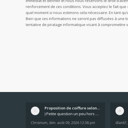
immédiat et définitif et nous nous réservons le droit d’avert
renforcement de ces conditions. Vous acceptez le fait que «
quel moment si nous estimons cela nécessaire. En tant qu’
Bien que ces informations ne seront pas diffusées à une t
tentative de piratage informatique visant à compromettre
Proposition de coiffure selon la forme du visage.
) Petite question un peu hors sujet mais qui peut
Chrismum
,
dim. août 09, 2026 12:38 pm
dlan67