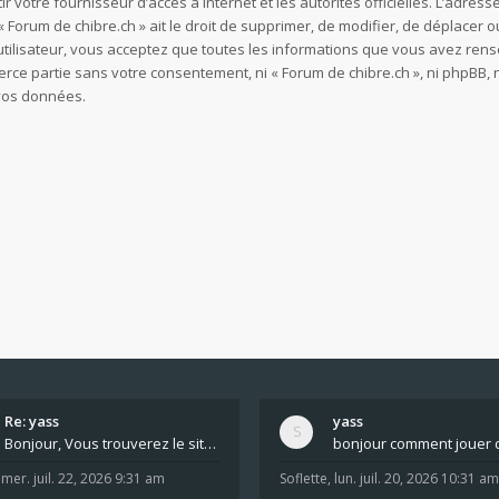
ir votre fournisseur d’accès à internet et les autorités officielles. L’adre
 Forum de chibre.ch » ait le droit de supprimer, de modifier, de déplacer o
utilisateur, vous acceptez que toutes les informations que vous avez re
ierce partie sans votre consentement, ni « Forum de chibre.ch », ni phpB
 vos données.
Re: yass
yass
Bonjour, Vous trouverez le site ici dans le foru
,
mer. juil. 22, 2026 9:31 am
Soflette
,
lun. juil. 20, 2026 10:31 am