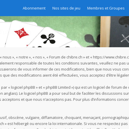
Abonnement
Nos sites de jeu
Membres et Groupes
utilisation
« nous », « notre », « nos », « Forum de chibre.ch » et « https://www.chibr
galement responsable de toutes les conditions suivantes, veuillez ne pas u
ssaierons de vous informer de ces modifications, bien que nous vous cons
rès que des modifications aient été effectuées, vous acceptez d’être légal
r « logiciel phpBB » et « phpBB Limited ») qui est un logiciel de forum de
n anglais). Le logiciel phpBB a pour seul but de faciliter les discussions s
acceptons et que nous n’acceptons pas. Pour plus d’informations concer
if, obscène, vulgaire, diffamatoire, choquant, menaçant, pornographique, e
.ch » est hébergé ou encore la loi internationale. Si vous ne respectez p