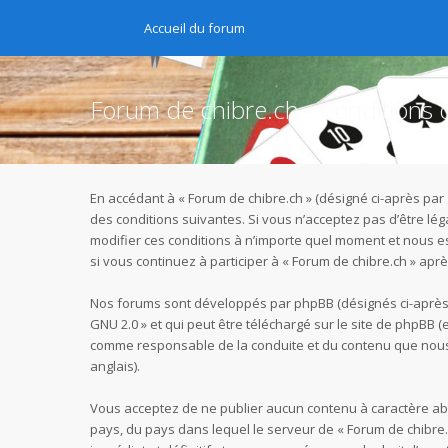
Accueil du forum
Forum de chibre.ch - Conditions d’
En accédant à « Forum de chibre.ch » (désigné ci-après par 
des conditions suivantes. Si vous n’acceptez pas d’être lé
modifier ces conditions à n’importe quel moment et nous e
si vous continuez à participer à « Forum de chibre.ch » ap
Nos forums sont développés par phpBB (désignés ci-après pa
GNU 2.0
» et qui peut être téléchargé sur
le site de phpBB
(e
comme responsable de la conduite et du contenu que nous 
anglais).
Vous acceptez de ne publier aucun contenu à caractère abus
pays, du pays dans lequel le serveur de « Forum de chibre