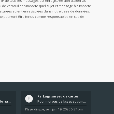
sse IP de tous les messages est enregistrée afin d’aider au
u de verrouiller n’importe quel sujet et message à n’importe
nseignées soient enregistrées dans notre base de données.
B, ne pourront être tenus comme responsables en cas de
Re: Lags sur jeu de cartes
bonjour comment jouer de haut en bas tout atout mi
Pour moi pas de lag avec comme navigateur Chrome
Playerdingue
,
ven. juin 19, 2026 5:37 pm