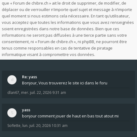
que « Forum de chibre.ch » ait le droit de supprimer, de modifier, de
déplacer ou de verrouiller n’importe quel sujet et message à n’importe
quel moment si nous estimons cela nécessaire. En tant qu’utilisateur,
vous acceptez que toutes les informations que vous avez renseignées
soient enregistrées dans notre base de données. Bien que ces
informations ne seront pas diffusées à une tierce partie sans votre
consentement, ni « Forum de chibre.ch », ni phpBB, ne pourront être
tenus comme responsables en cas de tentative de piratage
informatique visant à compromettre vos données.
Re: yass
Bonjour, Vous trouverez le site ici dans le foru
dlan67
,
mer. juil. 22, 2026 9:31 am
yass
bonjour comment jouer de haut en bas tout atout mi
Soflette
,
lun. juil. 20, 2026 10:31 am