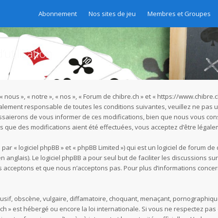
Abonnement
Nos sites de jeu
Membres et Groupes
utilisation
« nous », « notre », « nos », « Forum de chibre.ch » et « https://www.chibr
galement responsable de toutes les conditions suivantes, veuillez ne pas u
ssaierons de vous informer de ces modifications, bien que nous vous cons
rès que des modifications aient été effectuées, vous acceptez d’être légal
r « logiciel phpBB » et « phpBB Limited ») qui est un logiciel de forum de
n anglais). Le logiciel phpBB a pour seul but de faciliter les discussions s
acceptons et que nous n’acceptons pas. Pour plus d’informations concer
if, obscène, vulgaire, diffamatoire, choquant, menaçant, pornographique, e
.ch » est hébergé ou encore la loi internationale. Si vous ne respectez p