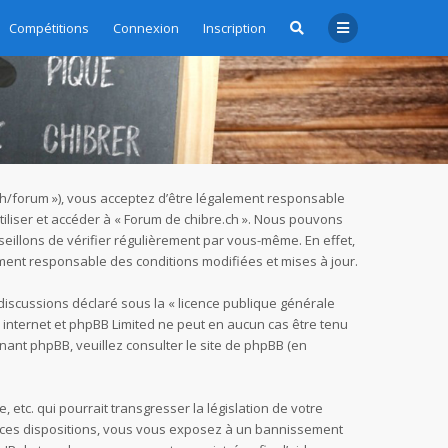
Compétitions
Connexion
Inscription
e.ch/forum »), vous acceptez d’être légalement responsable
tiliser et accéder à « Forum de chibre.ch ». Nous pouvons
eillons de vérifier régulièrement par vous-même. En effet,
ement responsable des conditions modifiées et mises à jour.
 discussions déclaré sous la «
licence publique générale
ur internet et phpBB Limited ne peut en aucun cas être tenu
nant phpBB, veuillez consulter
le site de phpBB
(en
tc. qui pourrait transgresser la législation de votre
as ces dispositions, vous vous exposez à un bannissement