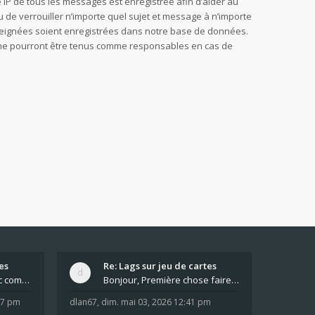
sse IP de tous les messages est enregistrée afin d’aider au
u de verrouiller n’importe quel sujet et message à n’importe
nseignées soient enregistrées dans notre base de données.
B, ne pourront être tenus comme responsables en cas de
es
Re: Lags sur jeu de cartes
Pour moi pas de lag avec comme navigateur Chrome
Bonjour, Première chose faire un arrêt complet de
:37 pm
dlan67
,
dim. mai 03, 2026 12:41 pm