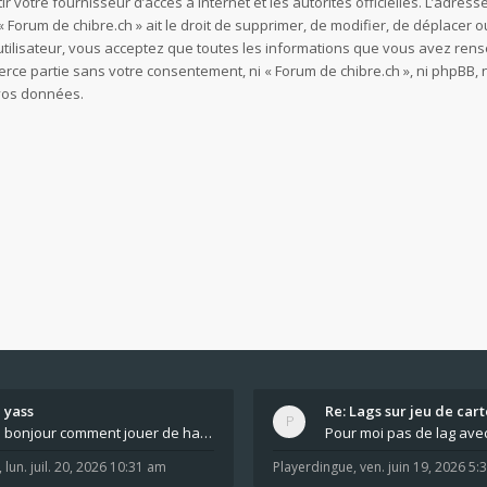
ir votre fournisseur d’accès à internet et les autorités officielles. L’adre
 Forum de chibre.ch » ait le droit de supprimer, de modifier, de déplacer o
utilisateur, vous acceptez que toutes les informations que vous avez re
ierce partie sans votre consentement, ni « Forum de chibre.ch », ni phpB
 vos données.
yass
Re: Lags sur jeu de cart
bonjour comment jouer de haut en bas tout atout mi
,
lun. juil. 20, 2026 10:31 am
Playerdingue
,
ven. juin 19, 2026 5