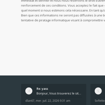
immédiat et définitif et nous nous réservons le droit d’avert
renforcement de ces conditions. Vous acceptez le fait que «
quel moment si nous estimons cela nécessaire. En tant qu’
Bien que ces informations ne seront pas diffusées à une t
tentative de piratage informatique visant à compromettre
Re: yass
Bonjour, Vous trouverez le site ici dans le foru
dlan67
,
mer. juil. 22, 2026 9:31 am
Soflette