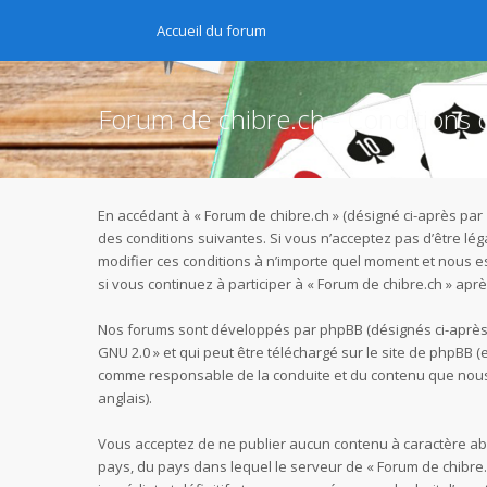
Accueil du forum
Forum de chibre.ch - Conditions d’
En accédant à « Forum de chibre.ch » (désigné ci-après par 
des conditions suivantes. Si vous n’acceptez pas d’être lé
modifier ces conditions à n’importe quel moment et nous e
si vous continuez à participer à « Forum de chibre.ch » ap
Nos forums sont développés par phpBB (désignés ci-après pa
GNU 2.0
» et qui peut être téléchargé sur
le site de phpBB
(e
comme responsable de la conduite et du contenu que nous 
anglais).
Vous acceptez de ne publier aucun contenu à caractère abus
pays, du pays dans lequel le serveur de « Forum de chibre