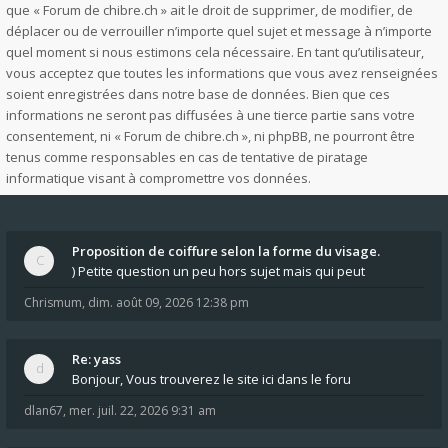
que « Forum de chibre.ch » ait le droit de supprimer, de modifier, de
déplacer ou de verrouiller n’importe quel sujet et message à n’importe
quel moment si nous estimons cela nécessaire. En tant qu’utilisateur,
vous acceptez que toutes les informations que vous avez renseignées
soient enregistrées dans notre base de données. Bien que ces
informations ne seront pas diffusées à une tierce partie sans votre
consentement, ni « Forum de chibre.ch », ni phpBB, ne pourront être
tenus comme responsables en cas de tentative de piratage
informatique visant à compromettre vos données.
Proposition de coiffure selon la forme du visage.
) Petite question un peu hors sujet mais qui peut
Chrismum
,
dim. août 09, 2026 12:38 pm
Re: yass
Bonjour, Vous trouverez le site ici dans le foru
dlan67
,
mer. juil. 22, 2026 9:31 am