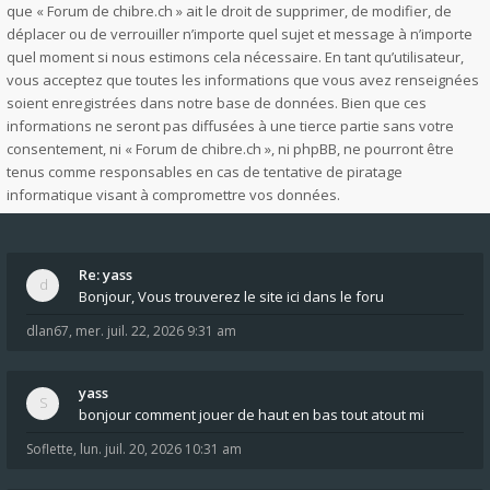
que « Forum de chibre.ch » ait le droit de supprimer, de modifier, de
déplacer ou de verrouiller n’importe quel sujet et message à n’importe
quel moment si nous estimons cela nécessaire. En tant qu’utilisateur,
vous acceptez que toutes les informations que vous avez renseignées
soient enregistrées dans notre base de données. Bien que ces
informations ne seront pas diffusées à une tierce partie sans votre
consentement, ni « Forum de chibre.ch », ni phpBB, ne pourront être
tenus comme responsables en cas de tentative de piratage
informatique visant à compromettre vos données.
Re: yass
Bonjour, Vous trouverez le site ici dans le foru
dlan67
,
mer. juil. 22, 2026 9:31 am
yass
bonjour comment jouer de haut en bas tout atout mi
Soflette
,
lun. juil. 20, 2026 10:31 am