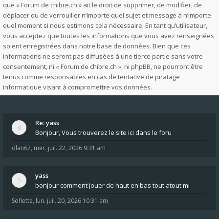
que « Forum de chibre.ch » ait le droit de supprimer, de modifier, de
déplacer ou de verrouiller n’importe quel sujet et message à n’importe
quel moment si nous estimons cela nécessaire. En tant qu’utilisateur,
vous acceptez que toutes les informations que vous avez renseignées
soient enregistrées dans notre base de données. Bien que ces
informations ne seront pas diffusées à une tierce partie sans votre
consentement, ni « Forum de chibre.ch », ni phpBB, ne pourront être
tenus comme responsables en cas de tentative de piratage
informatique visant à compromettre vos données.
Re: yass
Bonjour, Vous trouverez le site ici dans le foru
dlan67
,
mer. juil. 22, 2026 9:31 am
yass
bonjour comment jouer de haut en bas tout atout mi
Soflette
,
lun. juil. 20, 2026 10:31 am