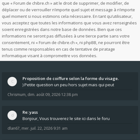
que « Forum de chibre.ch » ait le droit de supprimer, de modifier, de
déplacer ou de verrouiller n’importe quel sujet et message à n’importe
quel moment si nous estimons cela nécessaire. En tant qu’utilisateur,
vous acceptez que toutes les informations que vous avez renseignées
soient enregistrées dans notre base de données. Bien que ces
informations ne seront pas diffusées à une tierce partie sans votre
consentement, ni « Forum de chibre.ch », ni phpBB, ne pourront être
tenus comme responsables en cas de tentative de piratage
informatique visant à compromettre vos données.
Proposition de coiffure selon la forme du visage.
) Petite question un peu hors sujet mais qui peut
Chrismum
,
dim. août 09, 2026 12:38 pm
Re: yass
Bonjour, Vous trouverez le site ici dans le foru
dlan67
,
mer. juil. 22, 2026 9:31 am