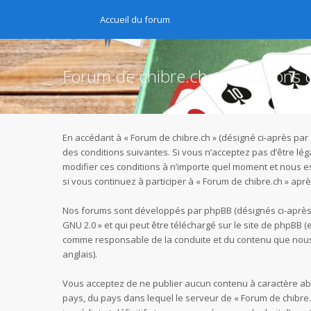
Accueil du forum
Forum de chibre.ch - Conditions d’
En accédant à « Forum de chibre.ch » (désigné ci-après par 
des conditions suivantes. Si vous n’acceptez pas d’être lé
modifier ces conditions à n’importe quel moment et nous e
si vous continuez à participer à « Forum de chibre.ch » ap
Nos forums sont développés par phpBB (désignés ci-après pa
GNU 2.0
» et qui peut être téléchargé sur
le site de phpBB
(e
comme responsable de la conduite et du contenu que nous 
anglais).
Vous acceptez de ne publier aucun contenu à caractère abus
pays, du pays dans lequel le serveur de « Forum de chibre