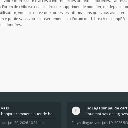
ir votre fournisseur d’accès à internet et les autorités officielles. L’adre
 Forum de chibre.ch » ait le droit de supprimer, de modifier, de déplacer o
utilisateur, vous acceptez que toutes les informations que vous avez re
ierce partie sans votre consentement, ni « Forum de chibre.ch », ni phpB
 vos données.
yass
Re: Lags sur jeu de cart
bonjour comment jouer de haut en bas tout atout mi
,
lun. juil. 20, 2026 10:31 am
Playerdingue
,
ven. juin 19, 2026 5