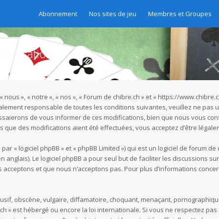
Abonnement
Nos sites de jeu
Membres et Groupes
utilisation
« nous », « notre », « nos », « Forum de chibre.ch » et « https://www.chibr
galement responsable de toutes les conditions suivantes, veuillez ne pas u
ssaierons de vous informer de ces modifications, bien que nous vous cons
rès que des modifications aient été effectuées, vous acceptez d’être légal
r « logiciel phpBB » et « phpBB Limited ») qui est un logiciel de forum de
n anglais). Le logiciel phpBB a pour seul but de faciliter les discussions s
acceptons et que nous n’acceptons pas. Pour plus d’informations concer
if, obscène, vulgaire, diffamatoire, choquant, menaçant, pornographique, e
.ch » est hébergé ou encore la loi internationale. Si vous ne respectez p