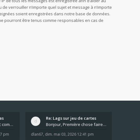
sse IP de tous les messages est enregistrée afin d’aider au
u de verrouiller n’importe quel sujet et message à n’importe
nseignées soient enregistrées dans notre base de données.
B, ne pourront être tenus comme responsables en cas de
es
Re: Lags sur jeu de cartes
Pour moi pas de lag avec comme navigateur Chrome
Bonjour, Première chose faire un arrêt complet de
:37 pm
dlan67
,
dim. mai 03, 2026 12:41 pm