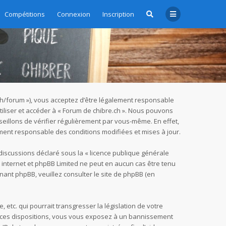
Compétitions
Connexion
Inscription
e.ch/forum »), vous acceptez d’être légalement responsable
tiliser et accéder à « Forum de chibre.ch ». Nous pouvons
eillons de vérifier régulièrement par vous-même. En effet,
ement responsable des conditions modifiées et mises à jour.
 discussions déclaré sous la «
licence publique générale
ur internet et phpBB Limited ne peut en aucun cas être tenu
nant phpBB, veuillez consulter
le site de phpBB
(en
tc. qui pourrait transgresser la législation de votre
as ces dispositions, vous vous exposez à un bannissement