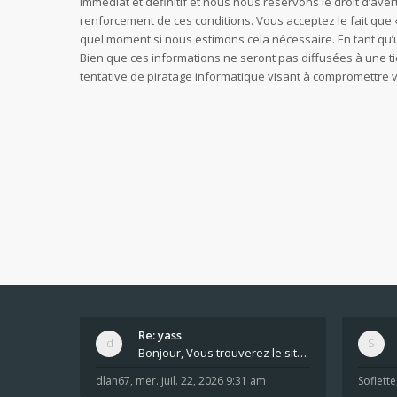
immédiat et définitif et nous nous réservons le droit d’avert
renforcement de ces conditions. Vous acceptez le fait que «
quel moment si nous estimons cela nécessaire. En tant qu’
Bien que ces informations ne seront pas diffusées à une t
tentative de piratage informatique visant à compromettre
Re: yass
Bonjour, Vous trouverez le site ici dans le foru
dlan67
,
mer. juil. 22, 2026 9:31 am
Soflette