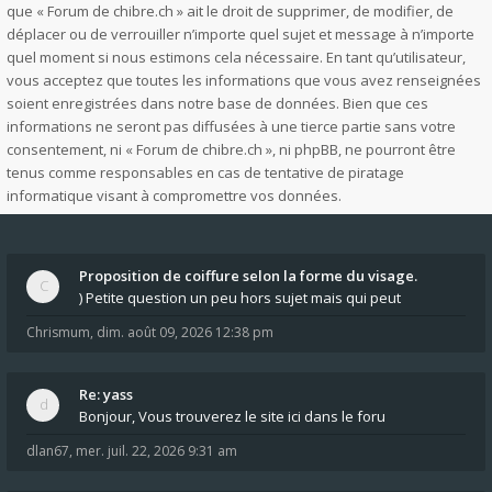
que « Forum de chibre.ch » ait le droit de supprimer, de modifier, de
déplacer ou de verrouiller n’importe quel sujet et message à n’importe
quel moment si nous estimons cela nécessaire. En tant qu’utilisateur,
vous acceptez que toutes les informations que vous avez renseignées
soient enregistrées dans notre base de données. Bien que ces
informations ne seront pas diffusées à une tierce partie sans votre
consentement, ni « Forum de chibre.ch », ni phpBB, ne pourront être
tenus comme responsables en cas de tentative de piratage
informatique visant à compromettre vos données.
Proposition de coiffure selon la forme du visage.
) Petite question un peu hors sujet mais qui peut
Chrismum
,
dim. août 09, 2026 12:38 pm
Re: yass
Bonjour, Vous trouverez le site ici dans le foru
dlan67
,
mer. juil. 22, 2026 9:31 am