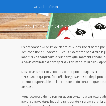
Accueil du forum
Forum de chibre.ch - Conditions d’
En accédant à « Forum de chibre.ch » (désigné ci-après par 
des conditions suivantes. Si vous n’acceptez pas d’être lé
modifier ces conditions à n’importe quel moment et nous e
si vous continuez à participer à « Forum de chibre.ch » ap
Nos forums sont développés par phpBB (désignés ci-après pa
GNU 2.0
» et qui peut être téléchargé sur
le site de phpBB
(e
comme responsable de la conduite et du contenu que nous 
anglais).
Vous acceptez de ne publier aucun contenu à caractère abus
pays, du pays dans lequel le serveur de « Forum de chibre