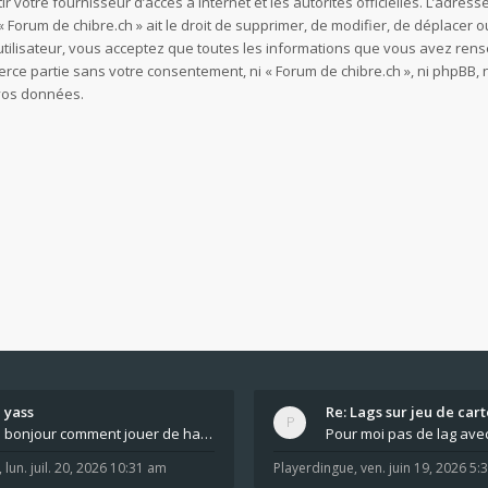
ir votre fournisseur d’accès à internet et les autorités officielles. L’adre
 Forum de chibre.ch » ait le droit de supprimer, de modifier, de déplacer o
utilisateur, vous acceptez que toutes les informations que vous avez re
ierce partie sans votre consentement, ni « Forum de chibre.ch », ni phpB
 vos données.
yass
Re: Lags sur jeu de cart
bonjour comment jouer de haut en bas tout atout mi
,
lun. juil. 20, 2026 10:31 am
Playerdingue
,
ven. juin 19, 2026 5