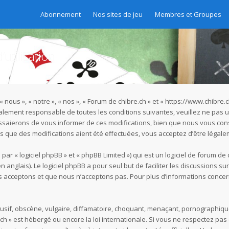
Abonnement
Nos sites de jeu
Membres et Groupes
utilisation
« nous », « notre », « nos », « Forum de chibre.ch » et « https://www.chibr
galement responsable de toutes les conditions suivantes, veuillez ne pas u
ssaierons de vous informer de ces modifications, bien que nous vous cons
rès que des modifications aient été effectuées, vous acceptez d’être légal
r « logiciel phpBB » et « phpBB Limited ») qui est un logiciel de forum de
n anglais). Le logiciel phpBB a pour seul but de faciliter les discussions s
acceptons et que nous n’acceptons pas. Pour plus d’informations concer
if, obscène, vulgaire, diffamatoire, choquant, menaçant, pornographique, e
.ch » est hébergé ou encore la loi internationale. Si vous ne respectez p