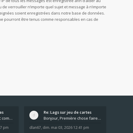
sse IP de tous les messages est enregistrée afin d’aider au
u de verrouiller n’importe quel sujet et message à n’importe
nseignées soient enregistrées dans notre base de données.
B, ne pourront être tenus comme responsables en cas de
es
Re: Lags sur jeu de cartes
Pour moi pas de lag avec comme navigateur Chrome
Bonjour, Première chose faire un arrêt complet de
:37 pm
dlan67
,
dim. mai 03, 2026 12:41 pm