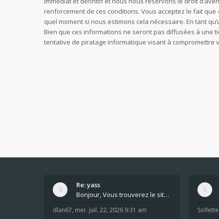
immédiat et définitif et nous nous réservons le droit d’avert
renforcement de ces conditions. Vous acceptez le fait que «
quel moment si nous estimons cela nécessaire. En tant qu’
Bien que ces informations ne seront pas diffusées à une t
tentative de piratage informatique visant à compromettre
Re: yass
Bonjour, Vous trouverez le site ici dans le foru
dlan67
,
mer. juil. 22, 2026 9:31 am
Soflette