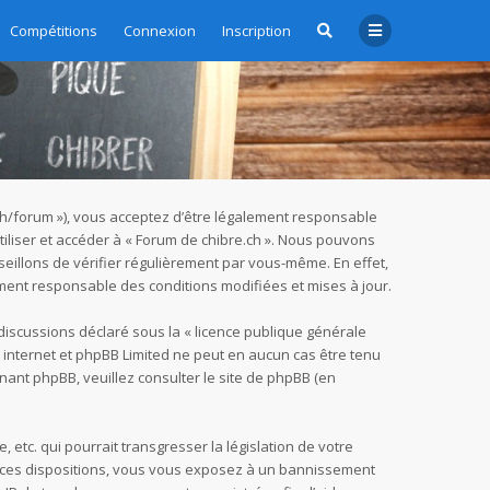
Compétitions
Connexion
Inscription
e.ch/forum »), vous acceptez d’être légalement responsable
tiliser et accéder à « Forum de chibre.ch ». Nous pouvons
eillons de vérifier régulièrement par vous-même. En effet,
ement responsable des conditions modifiées et mises à jour.
 discussions déclaré sous la «
licence publique générale
ur internet et phpBB Limited ne peut en aucun cas être tenu
nant phpBB, veuillez consulter
le site de phpBB
(en
tc. qui pourrait transgresser la législation de votre
as ces dispositions, vous vous exposez à un bannissement