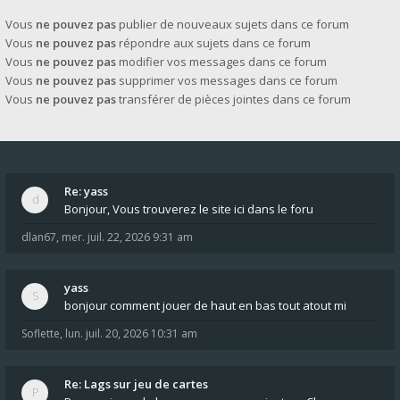
Vous
ne pouvez pas
publier de nouveaux sujets dans ce forum
Vous
ne pouvez pas
répondre aux sujets dans ce forum
Vous
ne pouvez pas
modifier vos messages dans ce forum
Vous
ne pouvez pas
supprimer vos messages dans ce forum
Vous
ne pouvez pas
transférer de pièces jointes dans ce forum
Re: yass
Bonjour, Vous trouverez le site ici dans le foru
dlan67
,
mer. juil. 22, 2026 9:31 am
yass
bonjour comment jouer de haut en bas tout atout mi
Soflette
,
lun. juil. 20, 2026 10:31 am
Re: Lags sur jeu de cartes