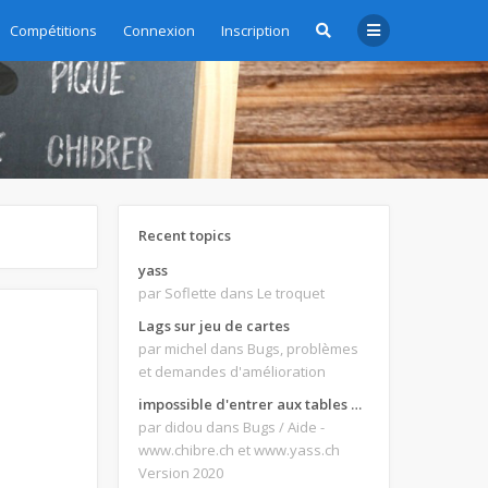
Compétitions
Connexion
Inscription
Recent topics
yass
par Soflette
dans Le troquet
Lags sur jeu de cartes
par michel
dans Bugs, problèmes
et demandes d'amélioration
impossible d'entrer aux tables de jeux
par didou
dans Bugs / Aide -
www.chibre.ch et www.yass.ch
Version 2020