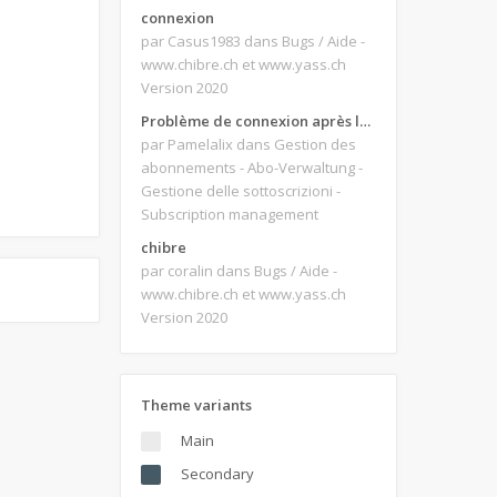
connexion
par Casus1983
dans Bugs / Aide -
www.chibre.ch et www.yass.ch
Version 2020
Problème de connexion après le changement d'adresse e-mail.
par Pamelalix
dans Gestion des
abonnements - Abo-Verwaltung -
Gestione delle sottoscrizioni -
Subscription management
chibre
par coralin
dans Bugs / Aide -
www.chibre.ch et www.yass.ch
Version 2020
Theme variants
Main
Secondary