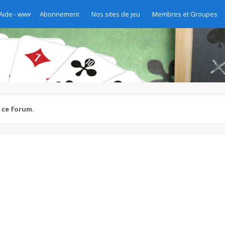
 Aide - www.yass.ch
Abonnement
Nos sites de jeu
Membres et Groupes
e ce forum.