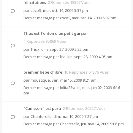
félicitations
0 Réponses 15567 Vues
par
cocoS
,
mer. oct. 14, 2009 5:37 pm
Dernier message par
cocoS
,
mer. oct. 14, 2009 5:37 pm
Thux est Tonton d'un petit garçon
4 Réponses 35069 Vues
par
Thux
,
dim. sept. 27, 2009 2:22 pm
Dernier message par
lisa
,
lun. sept. 28, 2009 4:05 pm
premier bébé chibre
10 Réponses 64376 Vues
par
moustique
,
ven. mai 15, 2009 9:21 am
Dernier message par
lolita23vdch
,
mar. juin 02, 2009 6:16
pm
"Canisson " est parti
2 Réponses 26227 Vues
par
Chanterelle
,
dim. mai 10, 2009 7:27 am
Dernier message par
Chanterelle
,
jeu. mai 14, 2009 9:06 pm