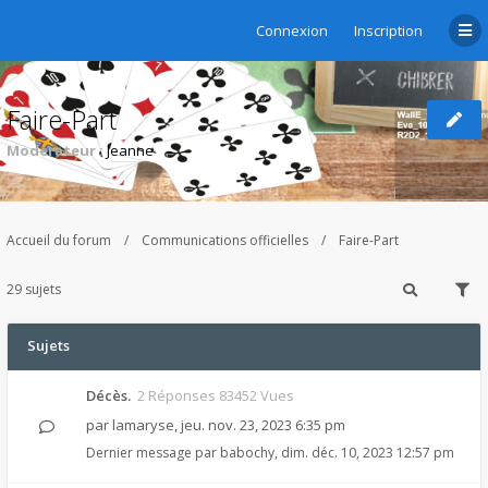
Connexion
Inscription
Faire-Part
Modérateur :
Jeanne
Accueil du forum
Communications officielles
Faire-Part
29 sujets
Sujets
Décès.
2 Réponses 83452 Vues
par
lamaryse
,
jeu. nov. 23, 2023 6:35 pm
Dernier message par
babochy
,
dim. déc. 10, 2023 12:57 pm