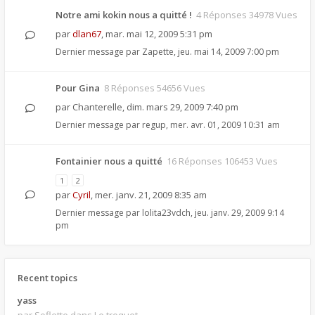
Notre ami kokin nous a quitté !
4 Réponses 34978 Vues
par
dlan67
,
mar. mai 12, 2009 5:31 pm
Dernier message par
Zapette
,
jeu. mai 14, 2009 7:00 pm
Pour Gina
8 Réponses 54656 Vues
par
Chanterelle
,
dim. mars 29, 2009 7:40 pm
Dernier message par
regup
,
mer. avr. 01, 2009 10:31 am
Fontainier nous a quitté
16 Réponses 106453 Vues
1
2
par
Cyril
,
mer. janv. 21, 2009 8:35 am
Dernier message par
lolita23vdch
,
jeu. janv. 29, 2009 9:14
pm
Recent topics
yass