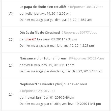
Le papa de tintin s'en est allé!
5 Réponses 38603 Vues
par
kelly
,
jeu. avr. 14, 2011 2:06 pm
Dernier message par
yb
,
dim. avr. 17, 2011 3:57 am
Décès du fils de Ciresined
9 Réponses 59777 Vues
par
dlan67
,
lun. janv. 03, 2011 12:33 pm
Dernier message par
muf
,
lun. janv. 10, 2011 2:21 pm
Naissance d'un futur chibreur!
8 Réponses 50552 Vues
par
vwilli
,
ven. nov. 19, 2010 11:17 pm
Dernier message par
doudette
,
mer. déc. 22, 2010 7:41 pm
Neptune69 ne viendra plus jouer avec nous
4 Réponses 29296 Vues
par
hawai
,
lun. févr. 01, 2010 9:46 pm
Dernier message par
cricrich
,
ven. févr. 19, 2010 11:41 pm