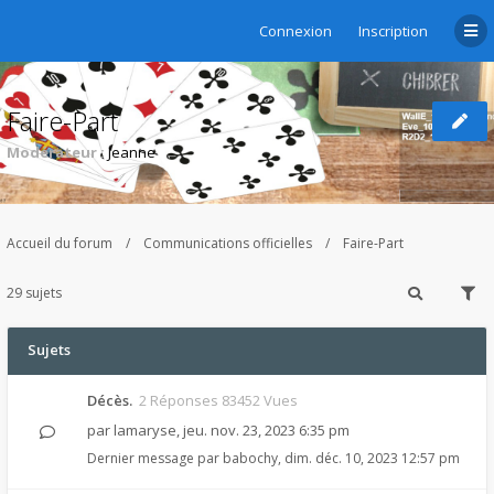
Connexion
Inscription
Faire-Part
Modérateur :
Jeanne
Accueil du forum
Communications officielles
Faire-Part
29 sujets
Sujets
Décès.
2 Réponses 83452 Vues
par
lamaryse
,
jeu. nov. 23, 2023 6:35 pm
Dernier message par
babochy
,
dim. déc. 10, 2023 12:57 pm