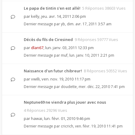
Le papa de tintin s'en est allé!
5 Réponses 38603 Vues
par
kelly
,
jeu. avr. 14, 2011 2:06 pm
Dernier message par
yb
,
dim. avr. 17, 2011 3:57 am
Décès du fils de Ciresined
9 Réponses 59777 Vues
par
dlan67
,
lun. janv. 03, 2011 12:33 pm
Dernier message par
muf
,
lun. janv. 10, 2011 2:21 pm
Naissance d'un futur chibreur!
8 Réponses 50552 Vues
par
vwilli
,
ven. nov. 19, 2010 11:17 pm
Dernier message par
doudette
,
mer. déc. 22, 2010 7:41 pm
Neptune69 ne viendra plus jouer avec nous
4 Réponses 29296 Vues
par
hawai
,
lun. févr. 01, 2010 9:46 pm
Dernier message par
cricrich
,
ven. févr. 19, 2010 11:41 pm