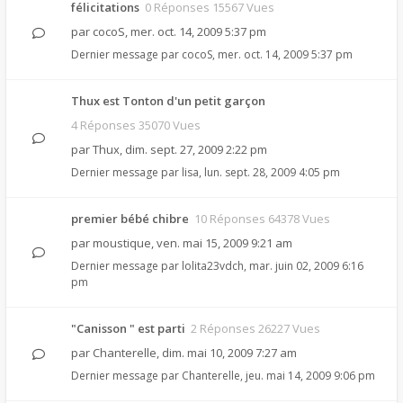
félicitations
0 Réponses 15567 Vues
par
cocoS
,
mer. oct. 14, 2009 5:37 pm
Dernier message par
cocoS
,
mer. oct. 14, 2009 5:37 pm
Thux est Tonton d'un petit garçon
4 Réponses 35070 Vues
par
Thux
,
dim. sept. 27, 2009 2:22 pm
Dernier message par
lisa
,
lun. sept. 28, 2009 4:05 pm
premier bébé chibre
10 Réponses 64378 Vues
par
moustique
,
ven. mai 15, 2009 9:21 am
Dernier message par
lolita23vdch
,
mar. juin 02, 2009 6:16
pm
"Canisson " est parti
2 Réponses 26227 Vues
par
Chanterelle
,
dim. mai 10, 2009 7:27 am
Dernier message par
Chanterelle
,
jeu. mai 14, 2009 9:06 pm