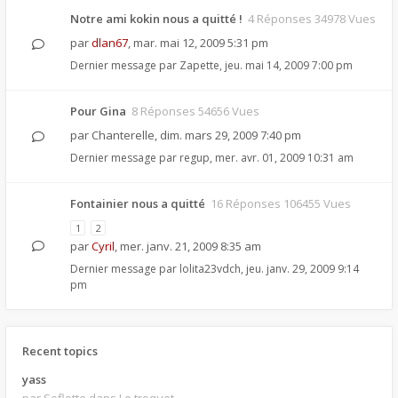
Notre ami kokin nous a quitté !
4 Réponses 34978 Vues
par
dlan67
,
mar. mai 12, 2009 5:31 pm
Dernier message par
Zapette
,
jeu. mai 14, 2009 7:00 pm
Pour Gina
8 Réponses 54656 Vues
par
Chanterelle
,
dim. mars 29, 2009 7:40 pm
Dernier message par
regup
,
mer. avr. 01, 2009 10:31 am
Fontainier nous a quitté
16 Réponses 106455 Vues
1
2
par
Cyril
,
mer. janv. 21, 2009 8:35 am
Dernier message par
lolita23vdch
,
jeu. janv. 29, 2009 9:14
pm
Recent topics
yass