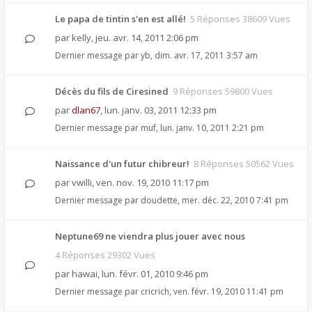
Le papa de tintin s'en est allé!
5 Réponses 38609 Vues
par
kelly
,
jeu. avr. 14, 2011 2:06 pm
Dernier message par
yb
,
dim. avr. 17, 2011 3:57 am
Décès du fils de Ciresined
9 Réponses 59800 Vues
par
dlan67
,
lun. janv. 03, 2011 12:33 pm
Dernier message par
muf
,
lun. janv. 10, 2011 2:21 pm
Naissance d'un futur chibreur!
8 Réponses 50562 Vues
par
vwilli
,
ven. nov. 19, 2010 11:17 pm
Dernier message par
doudette
,
mer. déc. 22, 2010 7:41 pm
Neptune69 ne viendra plus jouer avec nous
4 Réponses 29302 Vues
par
hawai
,
lun. févr. 01, 2010 9:46 pm
Dernier message par
cricrich
,
ven. févr. 19, 2010 11:41 pm