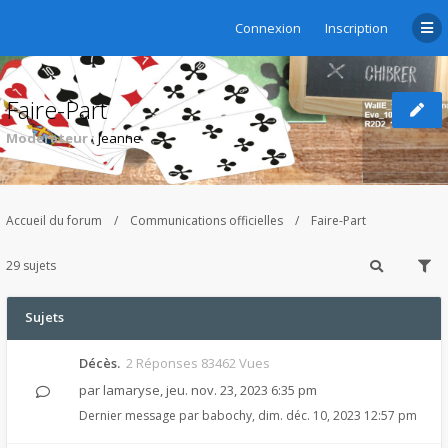
Connexion
Inscription
Faire-Part
Modérateur :
Jeanne
Accueil du forum
Communications officielles
Faire-Part
29 sujets
Sujets
Décès.
2 Réponses 83462 Vues
par
lamaryse
,
jeu. nov. 23, 2023 6:35 pm
Dernier message par
babochy
,
dim. déc. 10, 2023 12:57 pm