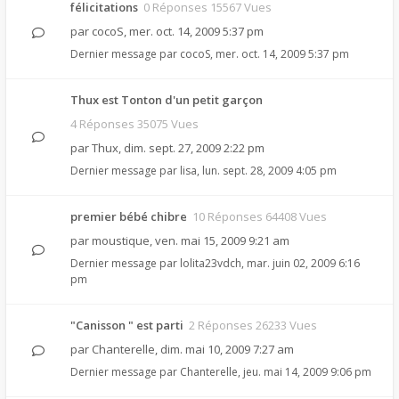
félicitations
0 Réponses 15567 Vues
par
cocoS
,
mer. oct. 14, 2009 5:37 pm
Dernier message par
cocoS
,
mer. oct. 14, 2009 5:37 pm
Thux est Tonton d'un petit garçon
4 Réponses 35075 Vues
par
Thux
,
dim. sept. 27, 2009 2:22 pm
Dernier message par
lisa
,
lun. sept. 28, 2009 4:05 pm
premier bébé chibre
10 Réponses 64408 Vues
par
moustique
,
ven. mai 15, 2009 9:21 am
Dernier message par
lolita23vdch
,
mar. juin 02, 2009 6:16
pm
"Canisson " est parti
2 Réponses 26233 Vues
par
Chanterelle
,
dim. mai 10, 2009 7:27 am
Dernier message par
Chanterelle
,
jeu. mai 14, 2009 9:06 pm