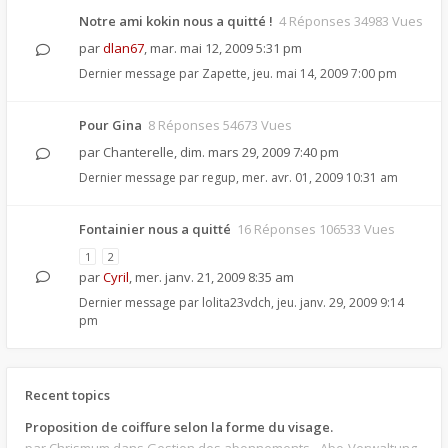
Notre ami kokin nous a quitté !
4 Réponses 34983 Vues
par
dlan67
,
mar. mai 12, 2009 5:31 pm
Dernier message par
Zapette
,
jeu. mai 14, 2009 7:00 pm
Pour Gina
8 Réponses 54673 Vues
par
Chanterelle
,
dim. mars 29, 2009 7:40 pm
Dernier message par
regup
,
mer. avr. 01, 2009 10:31 am
Fontainier nous a quitté
16 Réponses 106533 Vues
1
2
par
Cyril
,
mer. janv. 21, 2009 8:35 am
Dernier message par
lolita23vdch
,
jeu. janv. 29, 2009 9:14
pm
Recent topics
Proposition de coiffure selon la forme du visage.