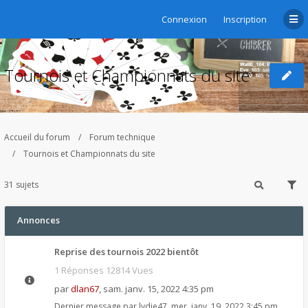
Connexion
Inscription
Tournois et Championnats du site
Accueil du forum
Forum technique
Tournois et Championnats du site
31 sujets
Annonces
Reprise des tournois 2022 bientôt
1 Réponses 12814 Vues
par
dlan67
,
sam. janv. 15, 2022 4:35 pm
Dernier message par
lydie47
,
mer. janv. 19, 2022 3:45 pm