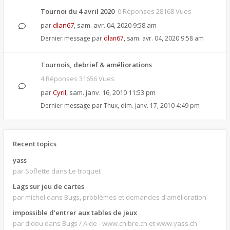
Tournoi du 4 avril 2020
0 Réponses 28168 Vues
par
dlan67
,
sam. avr. 04, 2020 9:58 am
Dernier message par
dlan67
,
sam. avr. 04, 2020 9:58 am
Tournois, debrief & améliorations
4 Réponses 31656 Vues
par
Cyril
,
sam. janv. 16, 2010 11:53 pm
Dernier message par
Thux
,
dim. janv. 17, 2010 4:49 pm
Recent topics
yass
par Soflette
dans Le troquet
Lags sur jeu de cartes
par michel
dans Bugs, problèmes et demandes d'amélioration
impossible d'entrer aux tables de jeux
par didou
dans Bugs / Aide - www.chibre.ch et www.yass.ch