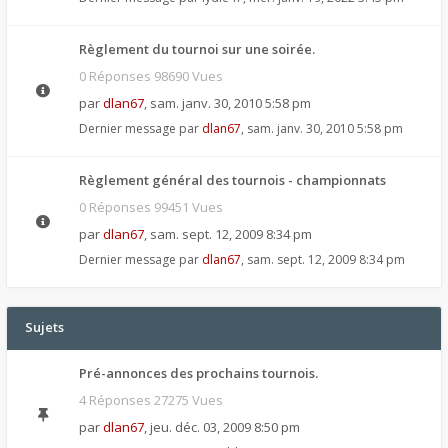
Règlement du tournoi sur une soirée.
0 Réponses 98690 Vues
par
dlan67
,
sam. janv. 30, 2010 5:58 pm
Dernier message par
dlan67
,
sam. janv. 30, 2010 5:58 pm
Règlement général des tournois - championnats
0 Réponses 99451 Vues
par
dlan67
,
sam. sept. 12, 2009 8:34 pm
Dernier message par
dlan67
,
sam. sept. 12, 2009 8:34 pm
Sujets
Pré-annonces des prochains tournois.
4 Réponses 27275 Vues
par
dlan67
,
jeu. déc. 03, 2009 8:50 pm