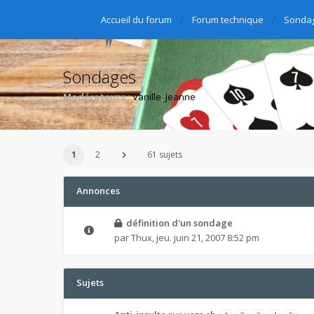
Accueil du forum
Forum technique
Sonda
Sondages
Modérateurs :
Vanille
,
Jeanne
1
2
61 sujets
Annonces
définition d'un sondage
par
Thux
,
jeu. juin 21, 2007 8:52 pm
Sujets