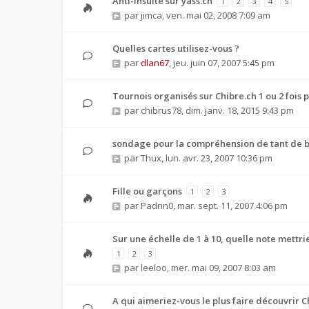
Anti-insulte sur yass.ch
1
2
3
4
5
par
jimca
,
ven. mai 02, 2008 7:09 am
Quelles cartes utilisez-vous ?
par
dlan67
,
jeu. juin 07, 2007 5:45 pm
Tournois organisés sur Chibre.ch 1 ou 2 fois 
par
chibrus78
,
dim. janv. 18, 2015 9:43 pm
sondage pour la compréhension de tant de bu
par
Thux
,
lun. avr. 23, 2007 10:36 pm
Fille ou garçons
1
2
3
par
Padrin0
,
mar. sept. 11, 2007 4:06 pm
Sur une échelle de 1 à 10, quelle note mettri
1
2
3
par
leeloo
,
mer. mai 09, 2007 8:03 am
A qui aimeriez-vous le plus faire découvrir C