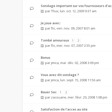
Sondage important sur vos fournisseurs d'ac
par
Thux
,
lun. oct. 12, 2009 9:37 am
Je joue avec:
par
flo
,
ven. nov. 09, 2007 8:01 am
Tombé amoureux
1
2
par
flo
,
mer. nov. 07, 2007 2:55 pm
Bonus
par
jimca
,
mar. déc. 02, 2008 3:09 pm
Vous avez dit sondage ?
par
jimca
,
lun. sept. 15, 2008 11:56 am
Bauer Sec
1
2
par
zacouane
,
mer. févr. 20, 2008 1:08 pm
Satisfaction de l'acces au site