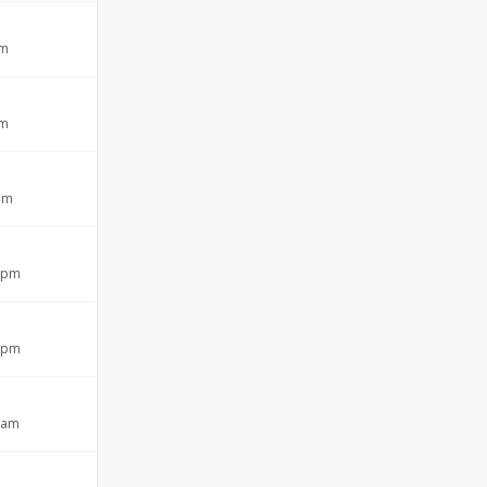
pm
pm
 am
2 pm
6 pm
5 am