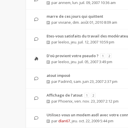
par
annem
,
lun. juil. 09, 2007 10:36 am
marre de ces jours qui quittent
par
viviane
,
dim. août 01, 2010 8:09 am
Etes-vous satisfaits du travail des modérate
par
leeloo
,
jeu. juil. 12, 2007 10:59 pm
D'où provient votre pseudo ?
1
2
par
leeloo
,
jeu. juil. 05, 2007 3:49 pm
atout imposé
par
Padrin0
,
sam. juin 23, 2007 2:37 pm
Affichage de l'atout
1
2
par
Phoenix
,
ven. nov. 23, 2007 2:12 pm
Utilisez-vous un modem asdl avec votre conn
par
dlan67
,
jeu. oct. 22, 2009 5:44 pm