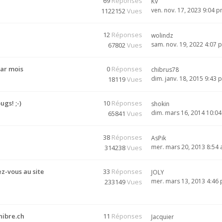
69
Réponses
KV
ven. nov. 17, 2023 9:04 
1122152
Vues
12
Réponses
wolindz
sam. nov. 19, 2022 4:07 
67802
Vues
par mois
0
Réponses
chibrus78
dim. janv. 18, 2015 9:43 
18119
Vues
gs! ;-)
10
Réponses
shokin
dim. mars 16, 2014 10:0
65841
Vues
38
Réponses
AsPik
mer. mars 20, 2013 8:54
314238
Vues
ez-vous au site
33
Réponses
JOLY
mer. mars 13, 2013 4:46
233149
Vues
hibre.ch
11
Réponses
Jacquier