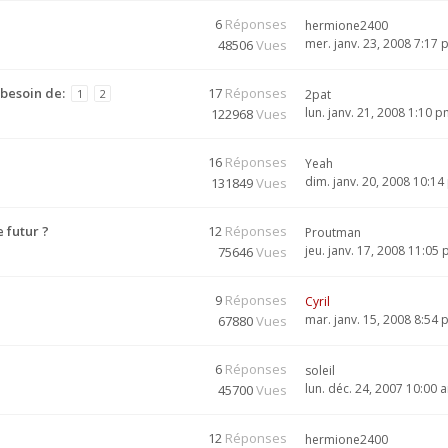
6
Réponses
hermione2400
mer. janv. 23, 2008 7:17
48506
Vues
 besoin de:
17
Réponses
1
2
2pat
lun. janv. 21, 2008 1:10 
122968
Vues
16
Réponses
Yeah
dim. janv. 20, 2008 10:1
131849
Vues
 futur ?
12
Réponses
Proutman
jeu. janv. 17, 2008 11:05
75646
Vues
9
Réponses
Cyril
mar. janv. 15, 2008 8:54
67880
Vues
6
Réponses
soleil
lun. déc. 24, 2007 10:00 
45700
Vues
12
Réponses
hermione2400