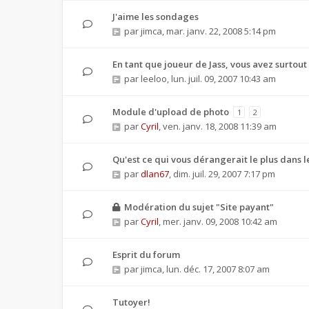
J'aime les sondages
par
jimca
,
mar. janv. 22, 2008 5:14 pm
En tant que joueur de Jass, vous avez surtout
par
leeloo
,
lun. juil. 09, 2007 10:43 am
Module d'upload de photo
1
2
par
Cyril
,
ven. janv. 18, 2008 11:39 am
Qu'est ce qui vous dérangerait le plus dans le
par
dlan67
,
dim. juil. 29, 2007 7:17 pm
Modération du sujet "Site payant"
par
Cyril
,
mer. janv. 09, 2008 10:42 am
Esprit du forum
par
jimca
,
lun. déc. 17, 2007 8:07 am
Tutoyer!