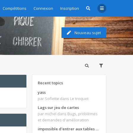
Compétitions
Connexion
Inscription
Nouveau sujet
Recent topics
yass
par Soflette
dans Le troquet
Lags sur jeu de cartes
par michel
dans Bugs, problèmes
et demandes d'amélioration
impossible d'entrer aux tables de jeux