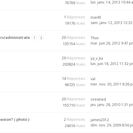
lun. janv. 14, 2013 10:44
76769
Vues
1
Réponses
mai49
sam. janv. 12, 2013 12:3
19176
Vues
urs/administrate
20
Réponses
1
2
Thux
mar. juin 26, 2012 9:47 
135154
Vues
29
Réponses
ya_v_ka
lun. juin 18, 2012 11:32 
203824
Vues
14
Réponses
val
mer. nov. 30, 2011 8:36 
96725
Vues
20
Réponses
ciresined
jeu. janv. 28, 2010 1:31 
155710
Vues
exion? ( photo )
2
Réponses
james2012
dim. nov. 29, 2009 8:56 
24016
Vues