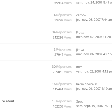
sam. nov. 24, 2007 8:41 
59914
Vues
4
Réponses
carpov
jeu. nov. 08, 2007 7:44 a
39292
Vues
34
Réponses
Flotix
mer. nov. 07, 2007 11:20
212299
Vues
2
Réponses
jimca
mar. nov. 06, 2007 4:37 
27947
Vues
30
Réponses
mim
ven. nov. 02, 2007 4:12 
209850
Vues
16
Réponses
hermione2400
jeu. nov. 01, 2007 6:19 a
115441
Vues
ire atout
13
Réponses
2pat
sam. sept. 15, 2007 7:20
102205
Vues