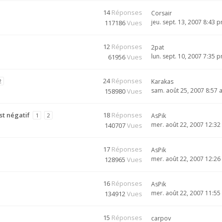
14
Réponses
Corsair
jeu. sept. 13, 2007 8:43 
117186
Vues
12
Réponses
2pat
lun. sept. 10, 2007 7:35 
61956
Vues
24
Réponses
2
Karakas
sam. août 25, 2007 8:57
158980
Vues
st négatif
18
Réponses
1
2
AsPik
mer. août 22, 2007 12:3
140707
Vues
17
Réponses
AsPik
mer. août 22, 2007 12:2
128965
Vues
16
Réponses
AsPik
mer. août 22, 2007 11:5
134912
Vues
15
Réponses
carpov