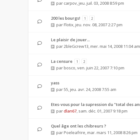
par
carpov
,
jeu. juil. 03, 2008 8:59 pm
200 les bourgs!
1
2
par
Flotix
,
jeu. nov. 08, 2007 2:27 pm
Le plaisir de jouer...
par
2bleGcrew13
,
mer. mai 14, 2008 11:04 am
La censure
1
2
par
bosco
,
ven. juin 22, 2007 7:10 pm
yass
par
55
,
jeu. avr. 24, 2008 7:55 am
Etes-vous pour la supression du "total des 
par
dlan67
,
sam. déc. 01, 2007 9:18 pm
Quel âge ont les chibreurs ?
par
Poeleafrire
,
mar. mars 11, 2008 8:26 pm