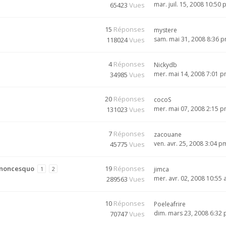
mar. juil. 15, 2008 10:50
65423
Vues
15
Réponses
mystere
sam. mai 31, 2008 8:36 
118024
Vues
4
Réponses
Nickydb
mer. mai 14, 2008 7:01 
34985
Vues
20
Réponses
cocoS
mer. mai 07, 2008 2:15 
131023
Vues
7
Réponses
zacouane
ven. avr. 25, 2008 3:04 p
45775
Vues
annoncesquo
19
Réponses
1
2
jimca
mer. avr. 02, 2008 10:55
289563
Vues
10
Réponses
Poeleafrire
dim. mars 23, 2008 6:32
70747
Vues