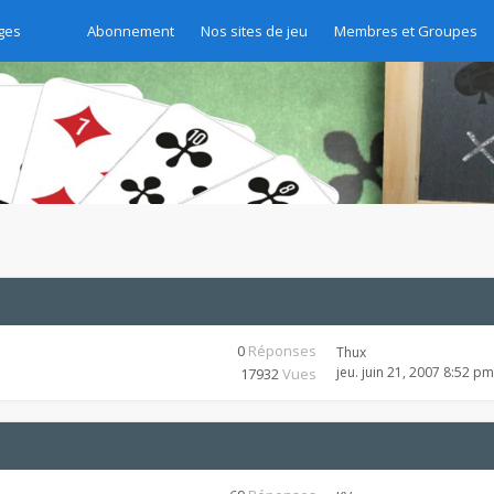
ges
Abonnement
Nos sites de jeu
Membres et Groupes
0
Réponses
Thux
jeu. juin 21, 2007 8:52 pm
17932
Vues