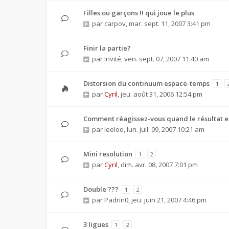
Filles ou garçons !! qui joue le plus
par
carpov
,
mar. sept. 11, 2007 3:41 pm
Finir la partie?
par
Invité
,
ven. sept. 07, 2007 11:40 am
Distorsion du continuum espace-temps
1
par
Cyril
,
jeu. août 31, 2006 12:54 pm
Comment réagissez-vous quand le résultat e
par
leeloo
,
lun. juil. 09, 2007 10:21 am
Mini resolution
1
2
par
Cyril
,
dim. avr. 08, 2007 7:01 pm
Double ???
1
2
par
Padrin0
,
jeu. juin 21, 2007 4:46 pm
3 ligues
1
2