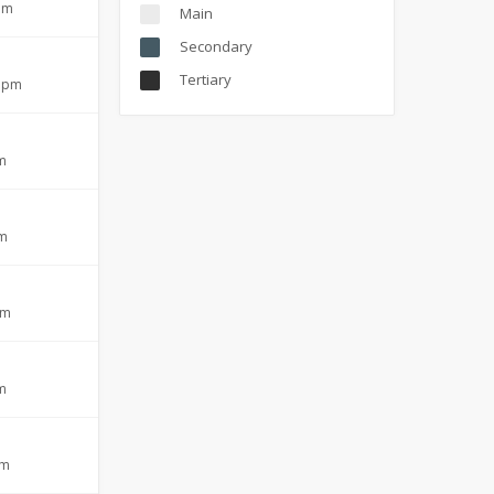
 am
Main
Secondary
Tertiary
2 pm
pm
pm
pm
pm
pm