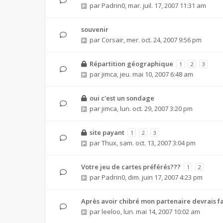
par
Padrin0
,
mar. juil. 17, 2007 11:31 am
souvenir
par
Corsair
,
mer. oct. 24, 2007 9:56 pm
Répartition géographique
1
2
3
par
jimca
,
jeu. mai 10, 2007 6:48 am
oui c'est un sondage
par
jimca
,
lun. oct. 29, 2007 3:20 pm
site payant
1
2
3
par
Thux
,
sam. oct. 13, 2007 3:04 pm
Votre jeu de cartes préférés???
1
2
par
Padrin0
,
dim. juin 17, 2007 4:23 pm
Après avoir chibré mon partenaire devrais fa
par
leeloo
,
lun. mai 14, 2007 10:02 am