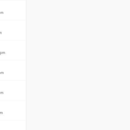
 pm
pm
4 pm
 pm
 pm
am