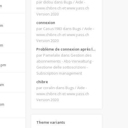
par didou
dans Bugs / Aide -
pm
www.chibre.ch et www.yass.ch
Version 2020
connexion
pm
par Casus1983
dans Bugs / Aide -
www.chibre.ch et www.yass.ch
Version 2020
pm
Problème de connexion après le changement d'adresse e-mail.
par Pamelalix
dans Gestion des
abonnements - Abo-Verwaltung -
4 pm
Gestione delle sottoscrizioni -
Subscription management
chibre
 am
par coralin
dans Bugs / Aide -
www.chibre.ch et www.yass.ch
Version 2020
 pm
Theme variants