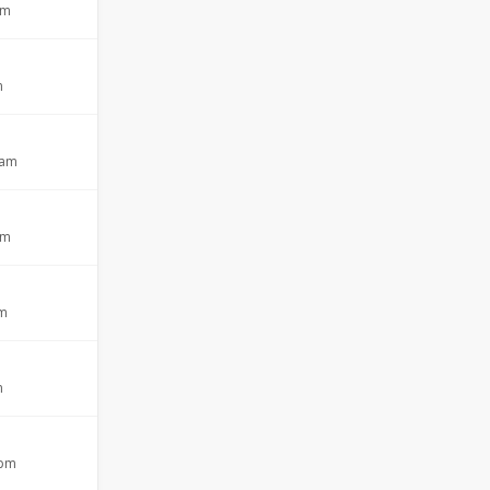
am
m
 am
pm
pm
m
 pm