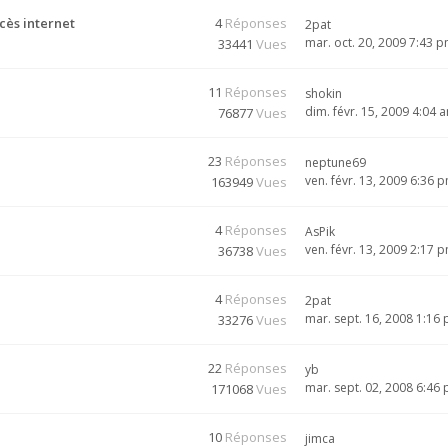
cès internet
4
Réponses
2pat
mar. oct. 20, 2009 7:43 
33441
Vues
11
Réponses
shokin
dim. févr. 15, 2009 4:04 
76877
Vues
23
Réponses
neptune69
ven. févr. 13, 2009 6:36 
163949
Vues
4
Réponses
AsPik
ven. févr. 13, 2009 2:17 
36738
Vues
4
Réponses
2pat
mar. sept. 16, 2008 1:16
33276
Vues
22
Réponses
yb
mar. sept. 02, 2008 6:46
171068
Vues
10
Réponses
jimca