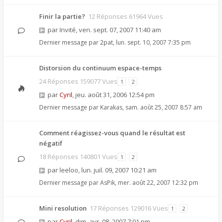
Finir la partie?
12 Réponses 61964 Vues
par
Invité
,
ven. sept. 07, 2007 11:40 am
Dernier message par
2pat
,
lun. sept. 10, 2007 7:35 pm
Distorsion du continuum espace-temps
24 Réponses 159077 Vues
1
2
par
Cyril
,
jeu. août 31, 2006 12:54 pm
Dernier message par
Karakas
,
sam. août 25, 2007 8:57 am
Comment réagissez-vous quand le résultat est
négatif
18 Réponses 140801 Vues
1
2
par
leeloo
,
lun. juil. 09, 2007 10:21 am
Dernier message par
AsPik
,
mer. août 22, 2007 12:32 pm
Mini resolution
17 Réponses 129016 Vues
1
2
par
Cyril
,
dim. avr. 08, 2007 7:01 pm