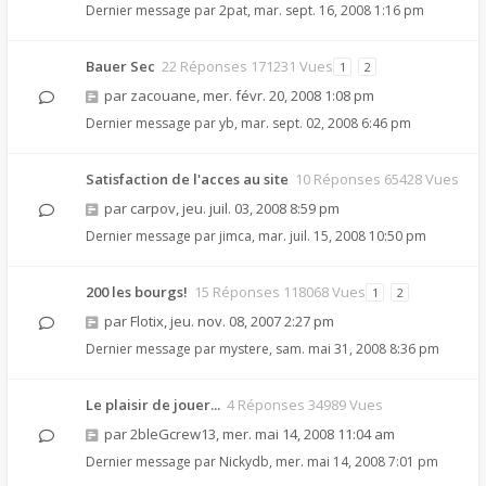
Dernier message par
2pat
,
mar. sept. 16, 2008 1:16 pm
Bauer Sec
22 Réponses 171231 Vues
1
2
par
zacouane
,
mer. févr. 20, 2008 1:08 pm
Dernier message par
yb
,
mar. sept. 02, 2008 6:46 pm
Satisfaction de l'acces au site
10 Réponses 65428 Vues
par
carpov
,
jeu. juil. 03, 2008 8:59 pm
Dernier message par
jimca
,
mar. juil. 15, 2008 10:50 pm
200 les bourgs!
15 Réponses 118068 Vues
1
2
par
Flotix
,
jeu. nov. 08, 2007 2:27 pm
Dernier message par
mystere
,
sam. mai 31, 2008 8:36 pm
Le plaisir de jouer...
4 Réponses 34989 Vues
par
2bleGcrew13
,
mer. mai 14, 2008 11:04 am
Dernier message par
Nickydb
,
mer. mai 14, 2008 7:01 pm