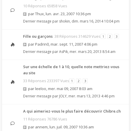
10 Réponses 65858 Vues
par
Thux
,
lun. avr. 23, 2007 10:36 pm
Dernier message par
shokin
,
dim. mars 16, 2014 10:04 pm
Fille ou garçons
38 Réponses 314629 Vues
1
2
3
par
Padrin0
,
mar. sept. 11, 2007 4:06 pm
Dernier message par
AsPik
,
mer. mars 20, 2013 8:54 am
Sur une échelle de 1 à 10, quelle note mettriez-vous
au site
33 Réponses 233397 Vues
1
2
3
par
leeloo
,
mer. mai 09, 2007 8:03 am
Dernier message par
JOLY
,
mer. mars 13, 2013 4:46 pm
A qui aimeriez-vous le plus faire découvrir Chibre.ch
11 Réponses 76786 Vues
par
annem
,
lun. juil. 09, 2007 10:36 am