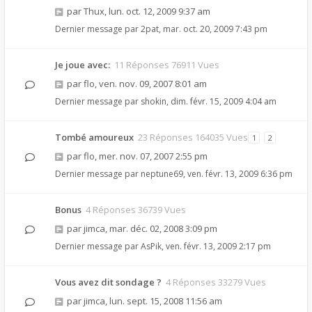
par
Thux
,
lun. oct. 12, 2009 9:37 am
Dernier message par
2pat
,
mar. oct. 20, 2009 7:43 pm
Je joue avec:
11 Réponses 76911 Vues
par
flo
,
ven. nov. 09, 2007 8:01 am
Dernier message par
shokin
,
dim. févr. 15, 2009 4:04 am
Tombé amoureux
23 Réponses 164035 Vues
1
2
par
flo
,
mer. nov. 07, 2007 2:55 pm
Dernier message par
neptune69
,
ven. févr. 13, 2009 6:36 pm
Bonus
4 Réponses 36739 Vues
par
jimca
,
mar. déc. 02, 2008 3:09 pm
Dernier message par
AsPik
,
ven. févr. 13, 2009 2:17 pm
Vous avez dit sondage ?
4 Réponses 33279 Vues
par
jimca
,
lun. sept. 15, 2008 11:56 am