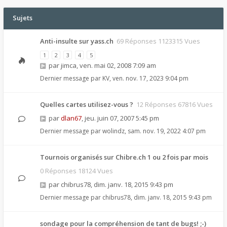
Sujets
Anti-insulte sur yass.ch
69 Réponses 1123315 Vues
1
2
3
4
5
par
jimca
,
ven. mai 02, 2008 7:09 am
Dernier message par
KV
,
ven. nov. 17, 2023 9:04 pm
Quelles cartes utilisez-vous ?
12 Réponses 67816 Vues
par
dlan67
,
jeu. juin 07, 2007 5:45 pm
Dernier message par
wolindz
,
sam. nov. 19, 2022 4:07 pm
Tournois organisés sur Chibre.ch 1 ou 2 fois par mois
0 Réponses 18124 Vues
par
chibrus78
,
dim. janv. 18, 2015 9:43 pm
Dernier message par
chibrus78
,
dim. janv. 18, 2015 9:43 pm
sondage pour la compréhension de tant de bugs! ;-)