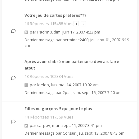
Votre jeu de cartes préférés???
16 Réponses 115488 Vues
1
2
par
Padrin0
,
dim. juin 17, 2007 4:23 pm
Dernier message par
hermione2400
,
jeu. nov. 01, 2007 6:19
am
Après avoir chibré mon partenaire devrais faire
atout
13 Réponses 102334 Vues
par
leeloo
,
lun. mai 14, 2007 10:02 am
Dernier message par
2pat
,
sam. sept. 15, 2007 7:20 pm
Filles ou garçons !! qui joue le plus
14 Réponses 117369 Vues
par
carpov
,
mar. sept. 11, 2007 3:41 pm
Dernier message par
Corsair
,
jeu. sept. 13, 2007 8:43 pm