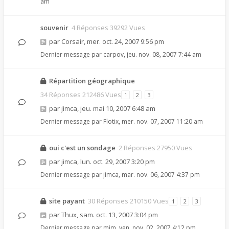
am
souvenir
4 Réponses 39292 Vues
par
Corsair
,
mer. oct. 24, 2007 9:56 pm
Dernier message par
carpov
,
jeu. nov. 08, 2007 7:44 am
Répartition géographique
34 Réponses 212486 Vues
1
2
3
par
jimca
,
jeu. mai 10, 2007 6:48 am
Dernier message par
Flotix
,
mer. nov. 07, 2007 11:20 am
oui c'est un sondage
2 Réponses 27950 Vues
par
jimca
,
lun. oct. 29, 2007 3:20 pm
Dernier message par
jimca
,
mar. nov. 06, 2007 4:37 pm
site payant
30 Réponses 210150 Vues
1
2
3
par
Thux
,
sam. oct. 13, 2007 3:04 pm
Dernier message par
mim
,
ven. nov. 02, 2007 4:12 pm