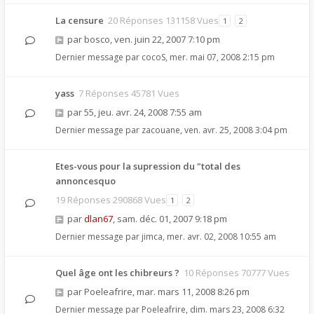
La censure
20 Réponses 131158 Vues
1
2
par
bosco
,
ven. juin 22, 2007 7:10 pm
Dernier message par
cocoS
,
mer. mai 07, 2008 2:15 pm
yass
7 Réponses 45781 Vues
par
55
,
jeu. avr. 24, 2008 7:55 am
Dernier message par
zacouane
,
ven. avr. 25, 2008 3:04 pm
Etes-vous pour la supression du "total des
annoncesquo
19 Réponses 290868 Vues
1
2
par
dlan67
,
sam. déc. 01, 2007 9:18 pm
Dernier message par
jimca
,
mer. avr. 02, 2008 10:55 am
Quel âge ont les chibreurs ?
10 Réponses 70777 Vues
par
Poeleafrire
,
mar. mars 11, 2008 8:26 pm
Dernier message par
Poeleafrire
,
dim. mars 23, 2008 6:32