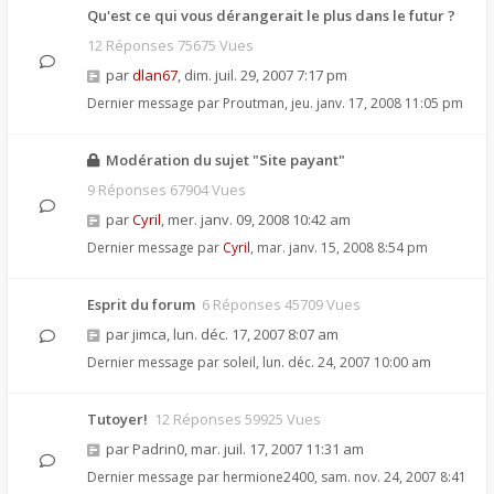
Qu'est ce qui vous dérangerait le plus dans le futur ?
12 Réponses 75675 Vues
par
dlan67
,
dim. juil. 29, 2007 7:17 pm
Dernier message par
Proutman
,
jeu. janv. 17, 2008 11:05 pm
Modération du sujet "Site payant"
9 Réponses 67904 Vues
par
Cyril
,
mer. janv. 09, 2008 10:42 am
Dernier message par
Cyril
,
mar. janv. 15, 2008 8:54 pm
Esprit du forum
6 Réponses 45709 Vues
par
jimca
,
lun. déc. 17, 2007 8:07 am
Dernier message par
soleil
,
lun. déc. 24, 2007 10:00 am
Tutoyer!
12 Réponses 59925 Vues
par
Padrin0
,
mar. juil. 17, 2007 11:31 am
Dernier message par
hermione2400
,
sam. nov. 24, 2007 8:41