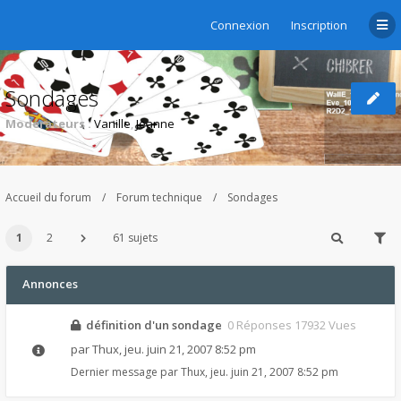
Connexion
Inscription
Sondages
Modérateurs :
Vanille
,
Jeanne
Accueil du forum
Forum technique
Sondages
1
2
61 sujets
Annonces
définition d'un sondage
0 Réponses 17932 Vues
par
Thux
,
jeu. juin 21, 2007 8:52 pm
Dernier message par
Thux
,
jeu. juin 21, 2007 8:52 pm