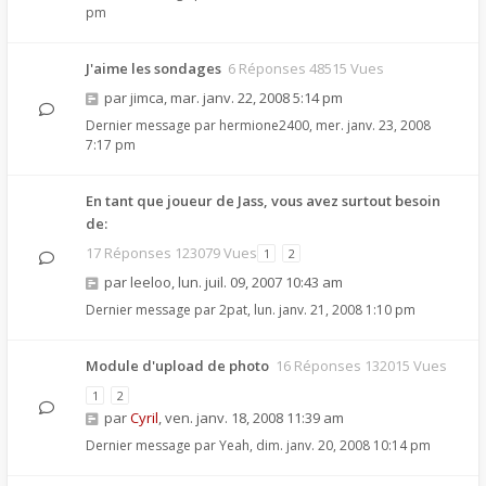
pm
J'aime les sondages
6 Réponses 48515 Vues
par
jimca
,
mar. janv. 22, 2008 5:14 pm
Dernier message par
hermione2400
,
mer. janv. 23, 2008
7:17 pm
En tant que joueur de Jass, vous avez surtout besoin
de:
17 Réponses 123079 Vues
1
2
par
leeloo
,
lun. juil. 09, 2007 10:43 am
Dernier message par
2pat
,
lun. janv. 21, 2008 1:10 pm
Module d'upload de photo
16 Réponses 132015 Vues
1
2
par
Cyril
,
ven. janv. 18, 2008 11:39 am
Dernier message par
Yeah
,
dim. janv. 20, 2008 10:14 pm