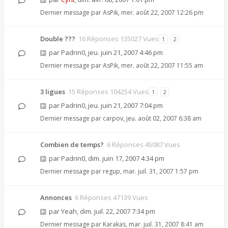
Dernier message par
AsPik
,
mer. août 22, 2007 12:26 pm
Double ???
16 Réponses 135027 Vues
1
2
par
Padrin0
,
jeu. juin 21, 2007 4:46 pm
Dernier message par
AsPik
,
mer. août 22, 2007 11:55 am
3 ligues
15 Réponses 104254 Vues
1
2
par
Padrin0
,
jeu. juin 21, 2007 7:04 pm
Dernier message par
carpov
,
jeu. août 02, 2007 6:38 am
Combien de temps?
6 Réponses 45087 Vues
par
Padrin0
,
dim. juin 17, 2007 4:34 pm
Dernier message par
regup
,
mar. juil. 31, 2007 1:57 pm
Annonces
6 Réponses 47139 Vues
par
Yeah
,
dim. juil. 22, 2007 7:34 pm
Dernier message par
Karakas
,
mar. juil. 31, 2007 8:41 am