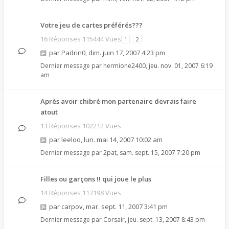
Votre jeu de cartes préférés???
16 Réponses 115444 Vues
1
2
par
Padrin0
,
dim. juin 17, 2007 4:23 pm
Dernier message par
hermione2400
,
jeu. nov. 01, 2007 6:19
am
Après avoir chibré mon partenaire devrais faire
atout
13 Réponses 102212 Vues
par
leeloo
,
lun. mai 14, 2007 10:02 am
Dernier message par
2pat
,
sam. sept. 15, 2007 7:20 pm
Filles ou garçons !! qui joue le plus
14 Réponses 117198 Vues
par
carpov
,
mar. sept. 11, 2007 3:41 pm
Dernier message par
Corsair
,
jeu. sept. 13, 2007 8:43 pm