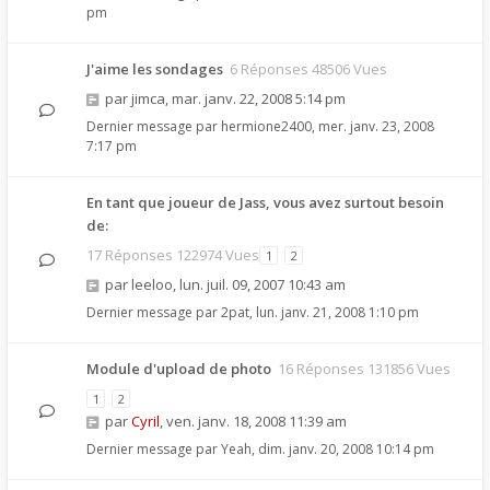
pm
J'aime les sondages
6 Réponses 48506 Vues
par
jimca
,
mar. janv. 22, 2008 5:14 pm
Dernier message par
hermione2400
,
mer. janv. 23, 2008
7:17 pm
En tant que joueur de Jass, vous avez surtout besoin
de:
17 Réponses 122974 Vues
1
2
par
leeloo
,
lun. juil. 09, 2007 10:43 am
Dernier message par
2pat
,
lun. janv. 21, 2008 1:10 pm
Module d'upload de photo
16 Réponses 131856 Vues
1
2
par
Cyril
,
ven. janv. 18, 2008 11:39 am
Dernier message par
Yeah
,
dim. janv. 20, 2008 10:14 pm