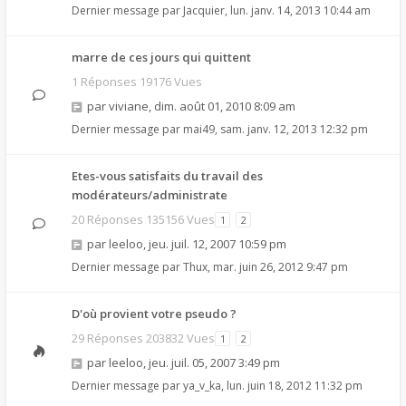
Dernier message par
Jacquier
,
lun. janv. 14, 2013 10:44 am
marre de ces jours qui quittent
1 Réponses 19176 Vues
par
viviane
,
dim. août 01, 2010 8:09 am
Dernier message par
mai49
,
sam. janv. 12, 2013 12:32 pm
Etes-vous satisfaits du travail des
modérateurs/administrate
20 Réponses 135156 Vues
1
2
par
leeloo
,
jeu. juil. 12, 2007 10:59 pm
Dernier message par
Thux
,
mar. juin 26, 2012 9:47 pm
D'où provient votre pseudo ?
29 Réponses 203832 Vues
1
2
par
leeloo
,
jeu. juil. 05, 2007 3:49 pm
Dernier message par
ya_v_ka
,
lun. juin 18, 2012 11:32 pm