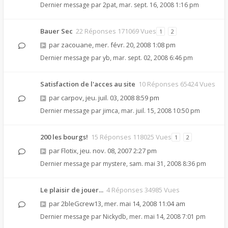
Dernier message par
2pat
,
mar. sept. 16, 2008 1:16 pm
Bauer Sec
22 Réponses 171069 Vues
1
2
par
zacouane
,
mer. févr. 20, 2008 1:08 pm
Dernier message par
yb
,
mar. sept. 02, 2008 6:46 pm
Satisfaction de l'acces au site
10 Réponses 65424 Vues
par
carpov
,
jeu. juil. 03, 2008 8:59 pm
Dernier message par
jimca
,
mar. juil. 15, 2008 10:50 pm
200 les bourgs!
15 Réponses 118025 Vues
1
2
par
Flotix
,
jeu. nov. 08, 2007 2:27 pm
Dernier message par
mystere
,
sam. mai 31, 2008 8:36 pm
Le plaisir de jouer...
4 Réponses 34985 Vues
par
2bleGcrew13
,
mer. mai 14, 2008 11:04 am
Dernier message par
Nickydb
,
mer. mai 14, 2008 7:01 pm