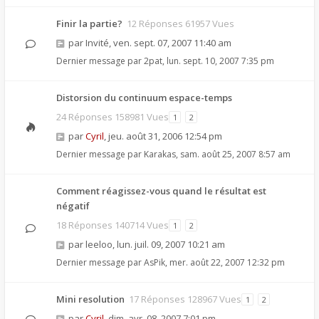
Finir la partie?
12 Réponses 61957 Vues
par
Invité
,
ven. sept. 07, 2007 11:40 am
Dernier message par
2pat
,
lun. sept. 10, 2007 7:35 pm
Distorsion du continuum espace-temps
24 Réponses 158981 Vues
1
2
par
Cyril
,
jeu. août 31, 2006 12:54 pm
Dernier message par
Karakas
,
sam. août 25, 2007 8:57 am
Comment réagissez-vous quand le résultat est
négatif
18 Réponses 140714 Vues
1
2
par
leeloo
,
lun. juil. 09, 2007 10:21 am
Dernier message par
AsPik
,
mer. août 22, 2007 12:32 pm
Mini resolution
17 Réponses 128967 Vues
1
2
par
Cyril
,
dim. avr. 08, 2007 7:01 pm