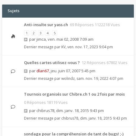
Sujets
Anti-insulte sur yass.ch
69 Réponses 1122218 Vues
1
2
3
4
5
par
jimca
,
ven. mai 02, 2008 7:09 am
Dernier message par
KV
,
ven. nov. 17, 2023 9:04 pm
Quelles cartes utilisez-vous ?
12 Réponses 67802 Vues
par
dlan67
,
jeu. juin 07, 2007 5:45 pm
Dernier message par
wolindz
,
sam. nov. 19, 2022 4:07 pm
Tournois organisés sur Chibre.ch 1 ou 2 fois par mois
0 Réponses 18119 Vues
par
chibrus78
,
dim. janv. 18, 2015 9:43 pm
Dernier message par
chibrus78
,
dim. janv. 18, 2015 9:43 pm
sondage pour la compréhension de tant de bugs! ;-)