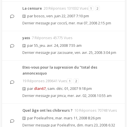
La censure
20 Réponses 131032 Vues
1
2
par
bosco
,
ven. juin 22, 2007 7:10 pm
Dernier message par
cocoS
,
mer. mai 07, 2008 2:15 pm
yass
7 Réponses 45775 Vues
par
55
,
jeu. avr. 24, 2008 7:55 am
Dernier message par
zacouane
,
ven. avr. 25, 2008 3:04 pm
Etes-vous pour la supression du "total des
annoncesquo
19 Réponses 289641 Vues
1
2
par
dlan67
,
sam. déc. 01, 2007 9:18 pm
Dernier message par
jimca
,
mer. avr. 02, 2008 10:55 am
Quel âge ont les chibreurs ?
10 Réponses 70748 Vues
par
Poeleafrire
,
mar. mars 11, 2008 8:26 pm
Dernier message par
Poeleafrire
,
dim. mars 23, 2008 6:32