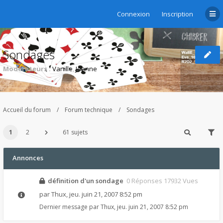
Connexion
Inscription
Sondages
Modérateurs :
Vanille
,
Jeanne
Accueil du forum
Forum technique
Sondages
1
2
61 sujets
Annonces
définition d'un sondage
0 Réponses 17932 Vues
par
Thux
,
jeu. juin 21, 2007 8:52 pm
Dernier message par
Thux
,
jeu. juin 21, 2007 8:52 pm