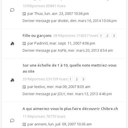
10 Réponses 65841 Vues
par
Thux
,
lun. avr. 23, 2007 10:36 pm
Dernier message par
shokin
,
dim. mars 16, 2014 10:04 pm
Fille ou garçons
38 Réponses 314257 Vues
1
2
3
par
Padrin0
,
mar. sept. 11, 2007 4:06 pm
Dernier message par
AsPik
,
mer. mars 20, 2013 8:54 am
Sur une échelle de 1 à 10, quelle note mettriez-vous
au site
33 Réponses 233159 Vues
1
2
3
par
leeloo
,
mer. mai 09, 2007 8:03 am
Dernier message par
JOLY
,
mer. mars 13, 2013 4:46 pm
A qui aimeriez-vous le plus faire découvrir Chibre.ch
11 Réponses 76770 Vues
par
annem
,
lun. juil. 09, 2007 10:36 am