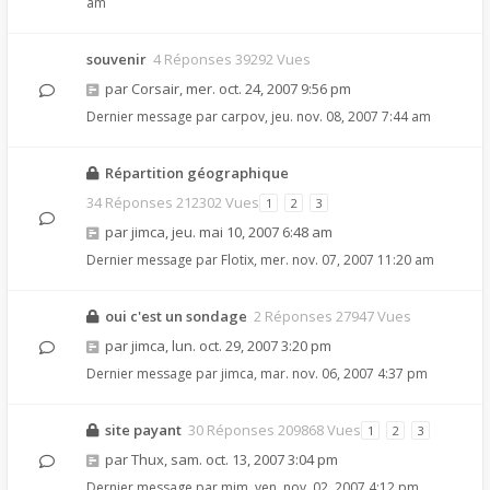
am
souvenir
4 Réponses 39292 Vues
par
Corsair
,
mer. oct. 24, 2007 9:56 pm
Dernier message par
carpov
,
jeu. nov. 08, 2007 7:44 am
Répartition géographique
34 Réponses 212302 Vues
1
2
3
par
jimca
,
jeu. mai 10, 2007 6:48 am
Dernier message par
Flotix
,
mer. nov. 07, 2007 11:20 am
oui c'est un sondage
2 Réponses 27947 Vues
par
jimca
,
lun. oct. 29, 2007 3:20 pm
Dernier message par
jimca
,
mar. nov. 06, 2007 4:37 pm
site payant
30 Réponses 209868 Vues
1
2
3
par
Thux
,
sam. oct. 13, 2007 3:04 pm
Dernier message par
mim
,
ven. nov. 02, 2007 4:12 pm