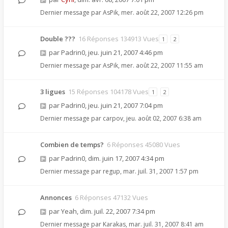
Dernier message par
AsPik
,
mer. août 22, 2007 12:26 pm
Double ???
16 Réponses 134913 Vues
1
2
par
Padrin0
,
jeu. juin 21, 2007 4:46 pm
Dernier message par
AsPik
,
mer. août 22, 2007 11:55 am
3 ligues
15 Réponses 104178 Vues
1
2
par
Padrin0
,
jeu. juin 21, 2007 7:04 pm
Dernier message par
carpov
,
jeu. août 02, 2007 6:38 am
Combien de temps?
6 Réponses 45080 Vues
par
Padrin0
,
dim. juin 17, 2007 4:34 pm
Dernier message par
regup
,
mar. juil. 31, 2007 1:57 pm
Annonces
6 Réponses 47132 Vues
par
Yeah
,
dim. juil. 22, 2007 7:34 pm
Dernier message par
Karakas
,
mar. juil. 31, 2007 8:41 am