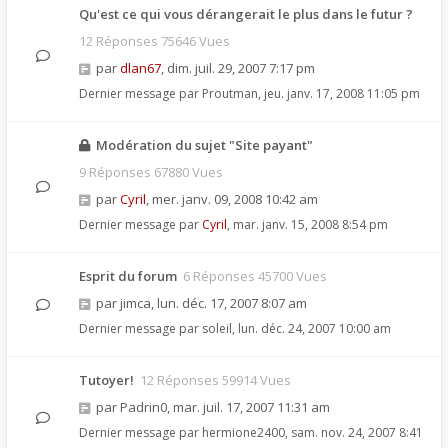
Qu'est ce qui vous dérangerait le plus dans le futur ?
12 Réponses 75646 Vues
par
dlan67
,
dim. juil. 29, 2007 7:17 pm
Dernier message par
Proutman
,
jeu. janv. 17, 2008 11:05 pm
Modération du sujet "Site payant"
9 Réponses 67880 Vues
par
Cyril
,
mer. janv. 09, 2008 10:42 am
Dernier message par
Cyril
,
mar. janv. 15, 2008 8:54 pm
Esprit du forum
6 Réponses 45700 Vues
par
jimca
,
lun. déc. 17, 2007 8:07 am
Dernier message par
soleil
,
lun. déc. 24, 2007 10:00 am
Tutoyer!
12 Réponses 59914 Vues
par
Padrin0
,
mar. juil. 17, 2007 11:31 am
Dernier message par
hermione2400
,
sam. nov. 24, 2007 8:41