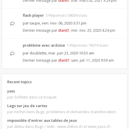
Dernier message par
dlan67
,
mar. mars 02, 2021 3:29 pm
flash player
5 Réponses 58034 Vues
par
taupe
,
ven. nov. 06, 2020 3:31 pm
Dernier message par
dlan67
,
mer. nov. 25, 2020 4:24 pm
problème avec ardoise
1 Réponses 76019 Vues
par
doublette
,
mar. juin 23, 2020 10:53 am
Dernier message par
dlan67
,
sam. juil. 11, 2020 9:59 am
Recent topics
yass
par Soflette
dans Le troquet
Lags sur jeu de cartes
par michel
dans Bugs, problèmes et demandes d'amélioration
impossible d'entrer aux tables de jeux
par didou
dans Bugs / Aide - www.chibre.ch et www.yass.ch