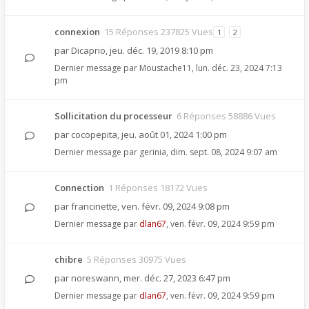
connexion
15 Réponses 237825 Vues
1
2
par
Dicaprio
,
jeu. déc. 19, 2019 8:10 pm
Dernier message par
Moustache11
,
lun. déc. 23, 2024 7:13
pm
Sollicitation du processeur
6 Réponses 58886 Vues
par
cocopepita
,
jeu. août 01, 2024 1:00 pm
Dernier message par
gerinia
,
dim. sept. 08, 2024 9:07 am
Connection
1 Réponses 18172 Vues
par
francinette
,
ven. févr. 09, 2024 9:08 pm
Dernier message par
dlan67
,
ven. févr. 09, 2024 9:59 pm
chibre
5 Réponses 30975 Vues
par
noreswann
,
mer. déc. 27, 2023 6:47 pm
Dernier message par
dlan67
,
ven. févr. 09, 2024 9:59 pm