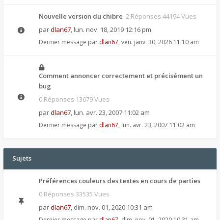
Nouvelle version du chibre
2 Réponses 44194 Vues
par
dlan67
,
lun. nov. 18, 2019 12:16 pm
Dernier message par
dlan67
,
ven. janv. 30, 2026 11:10 am
Comment annoncer correctement et précisément un
bug
0 Réponses 13679 Vues
par
dlan67
,
lun. avr. 23, 2007 11:02 am
Dernier message par
dlan67
,
lun. avr. 23, 2007 11:02 am
Sujets
Préférences couleurs des textes en cours de parties
0 Réponses 33535 Vues
par
dlan67
,
dim. nov. 01, 2020 10:31 am
Dernier message par
dlan67
,
dim. nov. 01, 2020 10:31 am