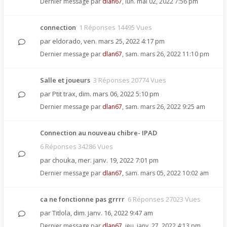
Dernier message par
dlan67
,
lun. mai 02, 2022 7:56 pm
connection
1 Réponses 14495 Vues
par
eldorado
,
ven. mars 25, 2022 4:17 pm
Dernier message par
dlan67
,
sam. mars 26, 2022 11:10 pm
Salle et joueurs
3 Réponses 20774 Vues
par
Ptit trax
,
dim. mars 06, 2022 5:10 pm
Dernier message par
dlan67
,
sam. mars 26, 2022 9:25 am
Connection au nouveau chibre- IPAD
6 Réponses 34286 Vues
par
chouka
,
mer. janv. 19, 2022 7:01 pm
Dernier message par
dlan67
,
sam. mars 05, 2022 10:02 am
ca ne fonctionne pas grrrr
6 Réponses 27023 Vues
par
Titlola
,
dim. janv. 16, 2022 9:47 am
Dernier message par
dlan67
,
jeu. janv. 27, 2022 4:13 pm