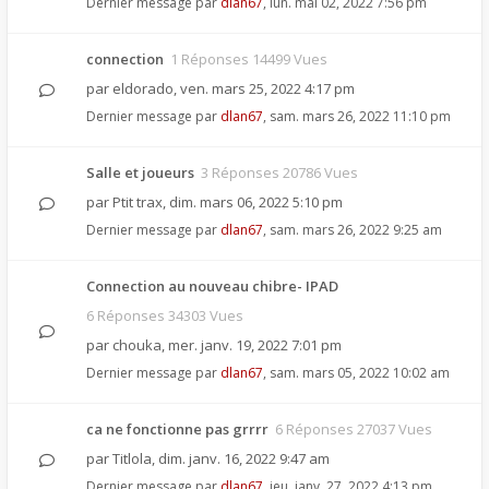
Dernier message par
dlan67
,
lun. mai 02, 2022 7:56 pm
connection
1 Réponses 14499 Vues
par
eldorado
,
ven. mars 25, 2022 4:17 pm
Dernier message par
dlan67
,
sam. mars 26, 2022 11:10 pm
Salle et joueurs
3 Réponses 20786 Vues
par
Ptit trax
,
dim. mars 06, 2022 5:10 pm
Dernier message par
dlan67
,
sam. mars 26, 2022 9:25 am
Connection au nouveau chibre- IPAD
6 Réponses 34303 Vues
par
chouka
,
mer. janv. 19, 2022 7:01 pm
Dernier message par
dlan67
,
sam. mars 05, 2022 10:02 am
ca ne fonctionne pas grrrr
6 Réponses 27037 Vues
par
Titlola
,
dim. janv. 16, 2022 9:47 am
Dernier message par
dlan67
,
jeu. janv. 27, 2022 4:13 pm