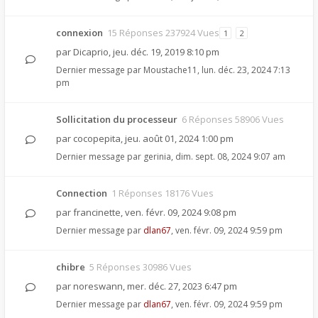
connexion
15 Réponses 237924 Vues
1
2
par
Dicaprio
,
jeu. déc. 19, 2019 8:10 pm
Dernier message par
Moustache11
,
lun. déc. 23, 2024 7:13
pm
Sollicitation du processeur
6 Réponses 58906 Vues
par
cocopepita
,
jeu. août 01, 2024 1:00 pm
Dernier message par
gerinia
,
dim. sept. 08, 2024 9:07 am
Connection
1 Réponses 18176 Vues
par
francinette
,
ven. févr. 09, 2024 9:08 pm
Dernier message par
dlan67
,
ven. févr. 09, 2024 9:59 pm
chibre
5 Réponses 30986 Vues
par
noreswann
,
mer. déc. 27, 2023 6:47 pm
Dernier message par
dlan67
,
ven. févr. 09, 2024 9:59 pm