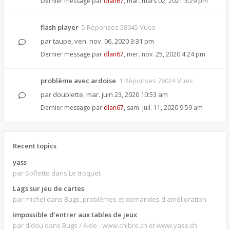
Dernier message par
dlan67
,
mar. mars 02, 2021 3:29 pm
flash player
5 Réponses 58045 Vues
par
taupe
,
ven. nov. 06, 2020 3:31 pm
Dernier message par
dlan67
,
mer. nov. 25, 2020 4:24 pm
problème avec ardoise
1 Réponses 76024 Vues
par
doublette
,
mar. juin 23, 2020 10:53 am
Dernier message par
dlan67
,
sam. juil. 11, 2020 9:59 am
Recent topics
yass
par Soflette
dans Le troquet
Lags sur jeu de cartes
par michel
dans Bugs, problèmes et demandes d'amélioration
impossible d'entrer aux tables de jeux
par didou
dans Bugs / Aide - www.chibre.ch et www.yass.ch