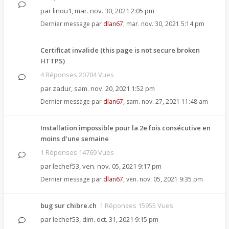
par
linou1
,
mar. nov. 30, 2021 2:05 pm
Dernier message par
dlan67
,
mar. nov. 30, 2021 5:14 pm
Certificat invalide (this page is not secure broken
HTTPS)
4 Réponses 20704 Vues
par
zadur
,
sam. nov. 20, 2021 1:52 pm
Dernier message par
dlan67
,
sam. nov. 27, 2021 11:48 am
Installation impossible pour la 2e fois consécutive en
moins d'une semaine
1 Réponses 14769 Vues
par
lechef53
,
ven. nov. 05, 2021 9:17 pm
Dernier message par
dlan67
,
ven. nov. 05, 2021 9:35 pm
bug sur chibre.ch
1 Réponses 15955 Vues
par
lechef53
,
dim. oct. 31, 2021 9:15 pm