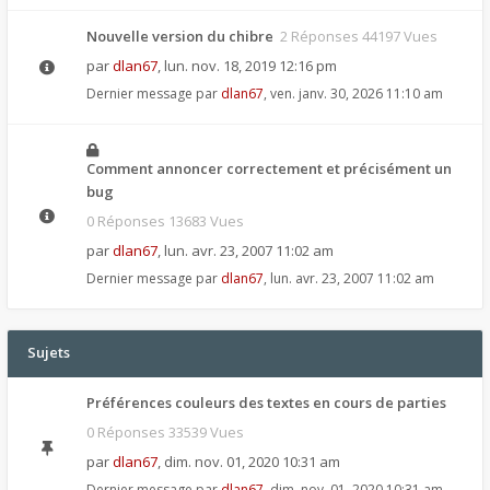
Nouvelle version du chibre
2 Réponses 44197 Vues
par
dlan67
,
lun. nov. 18, 2019 12:16 pm
Dernier message par
dlan67
,
ven. janv. 30, 2026 11:10 am
Comment annoncer correctement et précisément un
bug
0 Réponses 13683 Vues
par
dlan67
,
lun. avr. 23, 2007 11:02 am
Dernier message par
dlan67
,
lun. avr. 23, 2007 11:02 am
Sujets
Préférences couleurs des textes en cours de parties
0 Réponses 33539 Vues
par
dlan67
,
dim. nov. 01, 2020 10:31 am
Dernier message par
dlan67
,
dim. nov. 01, 2020 10:31 am