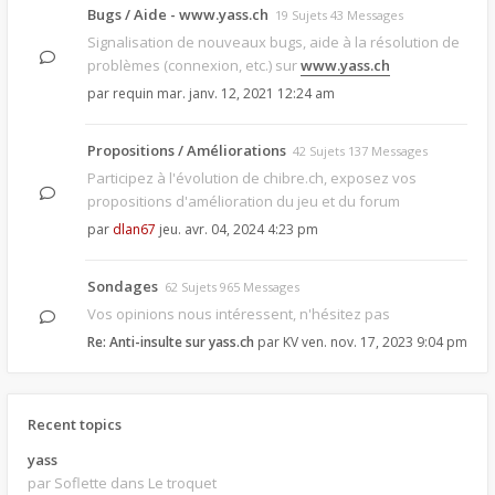
Bugs / Aide - www.yass.ch
19 Sujets 43 Messages
Signalisation de nouveaux bugs, aide à la résolution de
problèmes (connexion, etc.) sur
www.yass.ch
par
requin
mar. janv. 12, 2021 12:24 am
Propositions / Améliorations
42 Sujets 137 Messages
Participez à l'évolution de chibre.ch, exposez vos
propositions d'amélioration du jeu et du forum
par
dlan67
jeu. avr. 04, 2024 4:23 pm
Sondages
62 Sujets 965 Messages
Vos opinions nous intéressent, n'hésitez pas
Re: Anti-insulte sur yass.ch
par
KV
ven. nov. 17, 2023 9:04 pm
Recent topics
yass
par Soflette
dans Le troquet