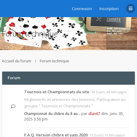
Connexion
Inscription
Forum technique
Accueil du forum
Forum technique
Forum
Tournois et Championnats du site
34 Sujets 44 Messages
Règlements et annonces des tournois. Participation au
groupe " Tournois et Championnats "
Championnat du chibre du 8 au…
par
dlan67
dim. janv. 05,
2025 3:58 pm
F.A.Q. Version chibre et yass 2020
15 Sujets 16 Messages