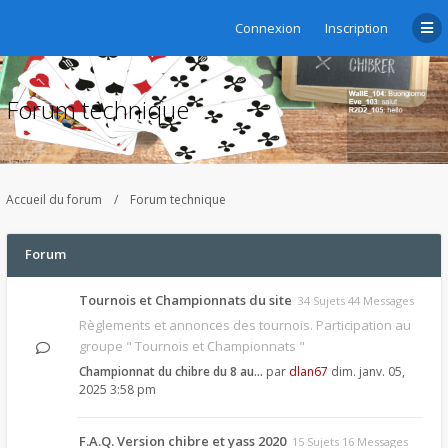
Connexion
Inscription
Forum technique
Accueil du forum
Forum technique
Forum
Tournois et Championnats du site
34 Sujets 44 Messages
Règlements et annonces des tournois. Participation au
groupe " Tournois et Championnats "
Championnat du chibre du 8 au…
par
dlan67
dim. janv. 05,
2025 3:58 pm
F.A.Q. Version chibre et yass 2020
15 Sujets 16 Messages