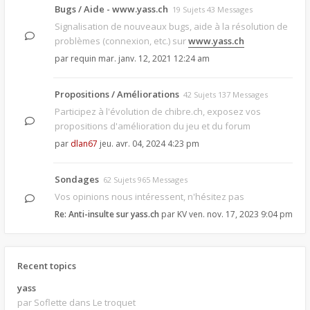
Bugs / Aide - www.yass.ch
19 Sujets 43 Messages
Signalisation de nouveaux bugs, aide à la résolution de
problèmes (connexion, etc.) sur
www.yass.ch
par
requin
mar. janv. 12, 2021 12:24 am
Propositions / Améliorations
42 Sujets 137 Messages
Participez à l'évolution de chibre.ch, exposez vos
propositions d'amélioration du jeu et du forum
par
dlan67
jeu. avr. 04, 2024 4:23 pm
Sondages
62 Sujets 965 Messages
Vos opinions nous intéressent, n'hésitez pas
Re: Anti-insulte sur yass.ch
par
KV
ven. nov. 17, 2023 9:04 pm
Recent topics
yass
par Soflette
dans Le troquet