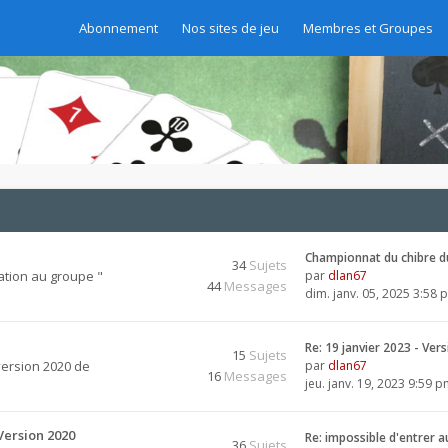
Abonnement
Nos sites de jeu
Membres et Groupes
Championnat du chibre d
34
Sujets
ation au groupe "
par
dlan67
44
Messages
dim. janv. 05, 2025 3:58 
Re: 19 janvier 2023 - Ver
15
Sujets
version 2020 de
par
dlan67
16
Messages
jeu. janv. 19, 2023 9:59 
Version 2020
Re: impossible d'entrer 
36
Sujets