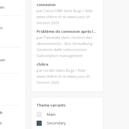
connexion
 am
par Casus1983
dans Bugs / Aide -
www.chibre.ch et www.yass.ch
Version 2020
pm
Problème de connexion après le changement d'adresse e-mail.
par Pamelalix
dans Gestion des
abonnements - Abo-Verwaltung -
Gestione delle sottoscrizioni -
Subscription management
4 am
chibre
par coralin
dans Bugs / Aide -
www.chibre.ch et www.yass.ch
Version 2020
m
Theme variants
ch
Main
Secondary
pm