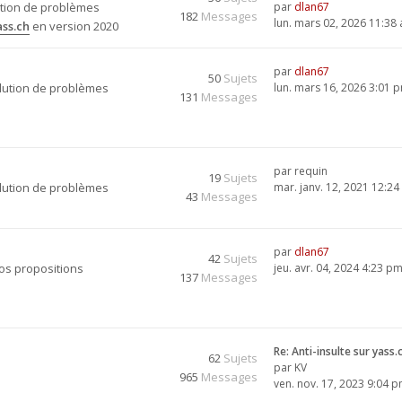
ution de problèmes
par
dlan67
182
Messages
lun. mars 02, 2026 11:38
ss.ch
en version 2020
par
dlan67
50
Sujets
olution de problèmes
lun. mars 16, 2026 3:01 
131
Messages
par
requin
19
Sujets
olution de problèmes
mar. janv. 12, 2021 12:2
43
Messages
par
dlan67
42
Sujets
vos propositions
jeu. avr. 04, 2024 4:23 p
137
Messages
Re: Anti-insulte sur yass.
62
Sujets
par
KV
965
Messages
ven. nov. 17, 2023 9:04 