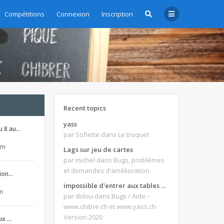
Compétitions
Connexion
Inscription
Recent topics
yass
u 8 au…
par Soflette
dans Le troquet
pm
Lags sur jeu de cartes
par michel
dans Bugs, problèmes
et demandes d'amélioration
sion…
impossible d'entrer aux tables de jeux
pm
par didou
dans Bugs / Aide -
www.chibre.ch et www.yass.ch
Version 2020
aux …