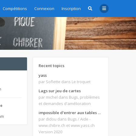
Compétitions
Connexion
Inscription
Recent topics
yass
par Soflette
dans Le troquet
m
Lags sur jeu de cartes
par michel
dans Bugs, problèmes
et demandes d'amélioration
se
impossible d'entrer aux tables de jeux
 am
par didou
dans Bugs / Aide -
www.chibre.ch et www.yass.ch
Version 2020