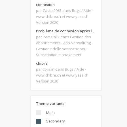
connexion
par Casus1983
dans Bugs / Aide -
www.chibre.ch et www.yass.ch
Version 2020
Problème de connexion après le changement d'adresse e-mail.
par Pamelalix
dans Gestion des
abonnements - Abo-Verwaltung -
Gestione delle sottoscrizioni -
Subscription management
chibre
par coralin
dans Bugs / Aide -
www.chibre.ch et www.yass.ch
Version 2020
Theme variants
Main
Secondary