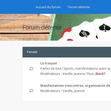
Accueil du forum
Forum détente
Forum détente
Forum
Le troquet
Parlez de tout ! Sports, manifestations autre que
Modérateurs :
Vanille
,
Jeanne
,
Thux
,
dlan67
Manifestations (rencontres, organisation de 
Modérateurs :
Vanille
,
Jeanne