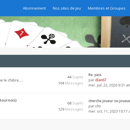
Abonnement
Nos sites de jeu
Membres et Groupes
Re: yass
44
Sujets
 le chibre, ...
par
dlan67
104
Messages
mer. juil. 22, 2026 9:31 a
tournois)
cherche joueur ou joueu
68
Sujets
par
clm
129
Messages
mer. oct. 11, 2023 10:17