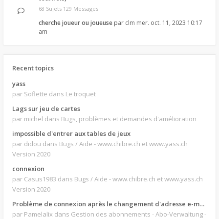
68 Sujets 129 Messages
cherche joueur ou joueuse
par
clm
mer. oct. 11, 2023 10:17
am
Recent topics
yass
par Soflette
dans Le troquet
Lags sur jeu de cartes
par michel
dans Bugs, problèmes et demandes d'amélioration
impossible d'entrer aux tables de jeux
par didou
dans Bugs / Aide - www.chibre.ch et www.yass.ch
Version 2020
connexion
par Casus1983
dans Bugs / Aide - www.chibre.ch et www.yass.ch
Version 2020
Problème de connexion après le changement d'adresse e-mail.
par Pamelalix
dans Gestion des abonnements - Abo-Verwaltung -