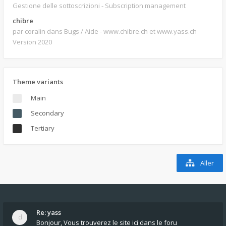
Gestione delle sottoscrizioni - Subscription management
chibre
par coralin
dans Bugs / Aide - www.chibre.ch et www.yass.ch
Version 2020
Theme variants
Main
Secondary
Tertiary
Aller
Re: yass
Bonjour, Vous trouverez le site ici dans le foru