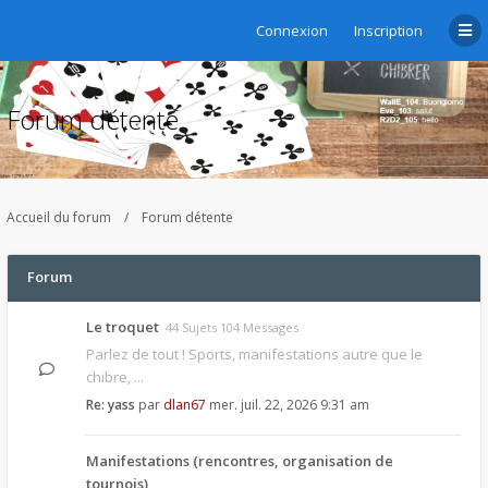
Connexion
Inscription
Forum détente
Accueil du forum
Forum détente
Forum
Le troquet
44 Sujets 104 Messages
Parlez de tout ! Sports, manifestations autre que le
chibre, ...
Re: yass
par
dlan67
mer. juil. 22, 2026 9:31 am
Manifestations (rencontres, organisation de
tournois)