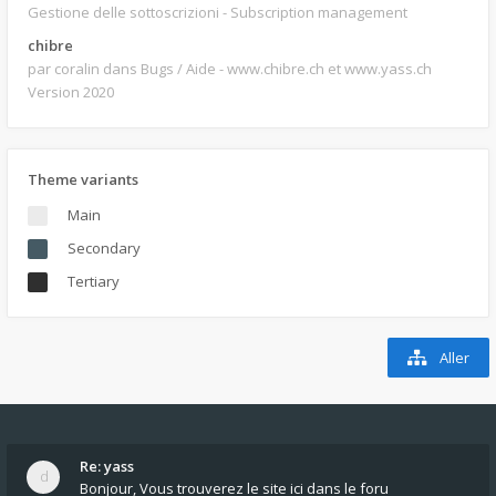
Gestione delle sottoscrizioni - Subscription management
chibre
par coralin
dans Bugs / Aide - www.chibre.ch et www.yass.ch
Version 2020
Theme variants
Main
Secondary
Tertiary
Aller
Re: yass
Bonjour, Vous trouverez le site ici dans le foru