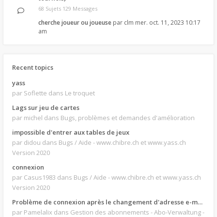
68 Sujets 129 Messages
cherche joueur ou joueuse
par
clm
mer. oct. 11, 2023 10:17
am
Recent topics
yass
par Soflette
dans Le troquet
Lags sur jeu de cartes
par michel
dans Bugs, problèmes et demandes d'amélioration
impossible d'entrer aux tables de jeux
par didou
dans Bugs / Aide - www.chibre.ch et www.yass.ch
Version 2020
connexion
par Casus1983
dans Bugs / Aide - www.chibre.ch et www.yass.ch
Version 2020
Problème de connexion après le changement d'adresse e-mail.
par Pamelalix
dans Gestion des abonnements - Abo-Verwaltung -