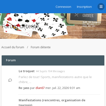
Connexion
Inscription
Forum détente
Accueil du forum
Forum détente
Forum
Le troquet
44 Sujets 104 Messages
Parlez de tout ! Sports, manifestations autre que le
chibre, ...
Re: yass
par
dlan67
mer. juil. 22, 2026 9:31 am
Manifestations (rencontres, organisation de
tournois)