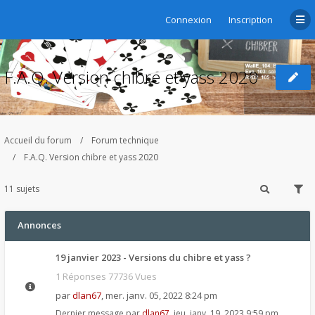
Connexion
Inscription
F.A.Q. Version chibre et yass 2020
Accueil du forum
Forum technique
F.A.Q. Version chibre et yass 2020
11 sujets
Annonces
19 janvier 2023 - Versions du chibre et yass ?
1 Réponses 77736 Vues
par
dlan67
,
mer. janv. 05, 2022 8:24 pm
Dernier message par
dlan67
,
jeu. janv. 19, 2023 9:59 pm