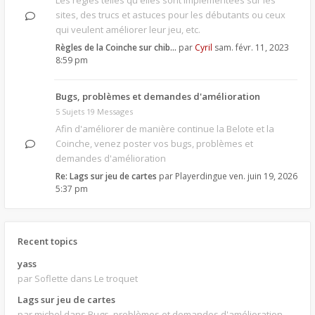
Les règles telles qu'elles sont implémentées sur les
sites, des trucs et astuces pour les débutants ou ceux
qui veulent améliorer leur jeu, etc.
Règles de la Coinche sur chib…
par
Cyril
sam. févr. 11, 2023
8:59 pm
Bugs, problèmes et demandes d'amélioration
5 Sujets 19 Messages
Afin d'améliorer de manière continue la Belote et la
Coinche, venez poster vos bugs, problèmes et
demandes d'amélioration
Re: Lags sur jeu de cartes
par
Playerdingue
ven. juin 19, 2026
5:37 pm
Recent topics
yass
par Soflette
dans Le troquet
Lags sur jeu de cartes
par michel
dans Bugs, problèmes et demandes d'amélioration