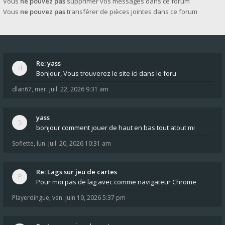
Vous
ne pouvez pas
supprimer vos messages dans ce forum
Vous
ne pouvez pas
transférer de pièces jointes dans ce forum
Re: yass
Bonjour, Vous trouverez le site ici dans le foru
dlan67
,
mer. juil. 22, 2026 9:31 am
yass
bonjour comment jouer de haut en bas tout atout mi
Soflette
,
lun. juil. 20, 2026 10:31 am
Re: Lags sur jeu de cartes
Pour moi pas de lag avec comme navigateur Chrome
Playerdingue
,
ven. juin 19, 2026 5:37 pm