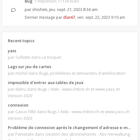
Bug
1 Réponses 17134 Vues
par
shishiiiii
,
jeu. sept. 21, 2023 8:34 am
Dernier message par
dlan67
,
ven. sept. 22, 2023 9:10 am
Recent topics
yass
par Soflette
dans Le troquet
Lags sur jeu de cartes
par michel
dans Bugs, problèmes et demandes d'amélioration
impossible d'entrer aux tables de jeux
par didou
dans Bugs / Aide - www.chibre.ch et www.yass.ch
Version 2020
connexion
par Casus1983
dans Bugs / Aide - www.chibre.ch et www.yass.ch
Version 2020
Problème de connexion après le changement d'adresse e-mail.
par Pamelalix
dans Gestion des abonnements - Abo-Verwaltung -