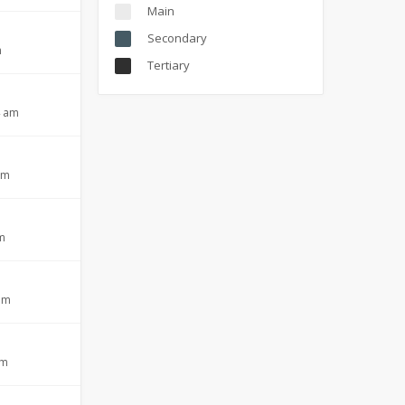
Main
Secondary
m
Tertiary
4 am
pm
am
 am
am