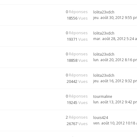
0
Réponses
lolita23vdch
jeu. août 30, 2012 9:55 
18556
Vues
0
Réponses
lolita23vdch
mar. août 28, 2012 5:24 
19371
Vues
0
Réponses
lolita23vdch
lun. août 20, 2012 8:16 
18858
Vues
0
Réponses
lolita23vdch
jeu. août 16, 2012 9:32 
20442
Vues
0
Réponses
tourmaline
lun. août 13, 2012 9:42 
19245
Vues
2
Réponses
louis424
ven. août 10, 2012 10:18
26767
Vues