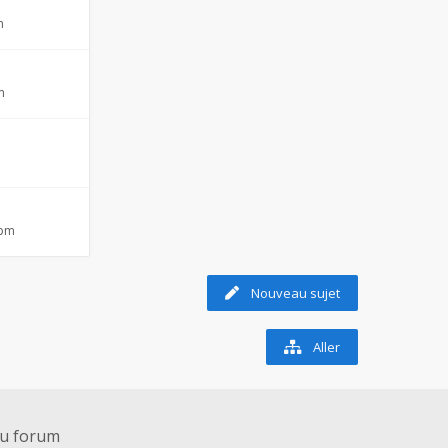
m
m
m
 pm
Nouveau sujet
Aller
du forum