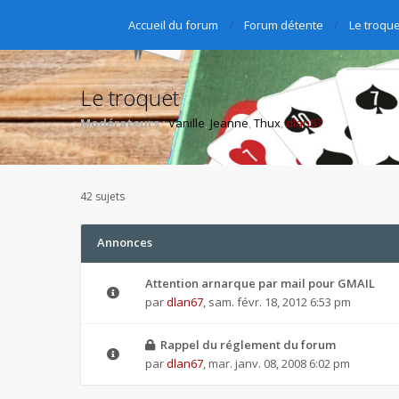
Accueil du forum
Forum détente
Le troque
Le troquet
Modérateurs :
Vanille
,
Jeanne
,
Thux
,
dlan67
42 sujets
Annonces
Attention arnarque par mail pour GMAIL
par
dlan67
,
sam. févr. 18, 2012 6:53 pm
Rappel du réglement du forum
par
dlan67
,
mar. janv. 08, 2008 6:02 pm