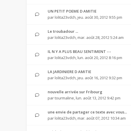
UN PETIT POEME D AMITIE
par
lolita23vdch
,
jeu. août 30, 2012 9:55 pm
Le troubadour ...
par
lolita23vdch
,
mar. août 28, 2012 5:24 am
IL N Y A PLUS BEAU SENTIMENT ---
par
lolita23vdch
,
lun. août 20, 2012 8:16 pm
LA JARDINIERE D AMITIE
par
lolita23vdch
,
jeu. août 16, 2012 9:32 pm
nouvelle arrivée sur Fribourg
par
tourmaline
,
lun. août 13, 2012 9:42 pm
une envie de partager ce texte avec vous...
par
lolita23vdch
,
mar. août 07, 2012 10:34 am