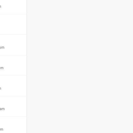
m
m
 pm
 pm
m
 am
pm