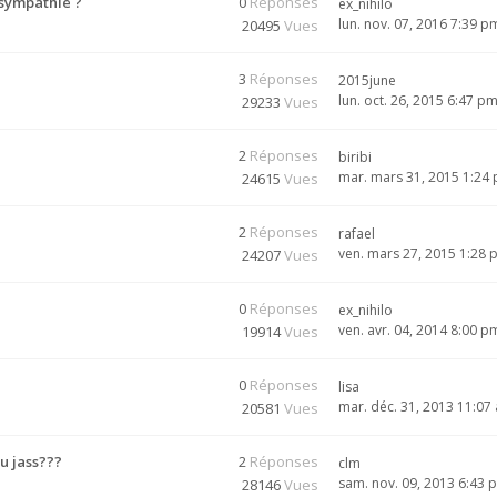
 sympathie ?
0
Réponses
ex_nihilo
lun. nov. 07, 2016 7:39 p
20495
Vues
3
Réponses
2015june
lun. oct. 26, 2015 6:47 p
29233
Vues
2
Réponses
biribi
mar. mars 31, 2015 1:24
24615
Vues
2
Réponses
rafael
ven. mars 27, 2015 1:28
24207
Vues
0
Réponses
ex_nihilo
ven. avr. 04, 2014 8:00 p
19914
Vues
0
Réponses
lisa
mar. déc. 31, 2013 11:07
20581
Vues
au jass???
2
Réponses
clm
sam. nov. 09, 2013 6:43 
28146
Vues