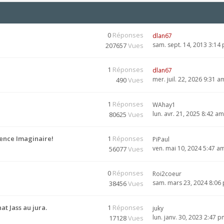
0
Réponses
dlan67
sam. sept. 14, 2013 3:14
207657
Vues
1
Réponses
dlan67
mer. juil. 22, 2026 9:31 a
490
Vues
1
Réponses
WAhay1
lun. avr. 21, 2025 8:42 am
80625
Vues
ence Imaginaire!
1
Réponses
PiPaul
ven. mai 10, 2024 5:47 a
56077
Vues
0
Réponses
Roi2coeur
sam. mars 23, 2024 8:06
38456
Vues
t Jass au jura.
1
Réponses
juky
lun. janv. 30, 2023 2:47 
17128
Vues