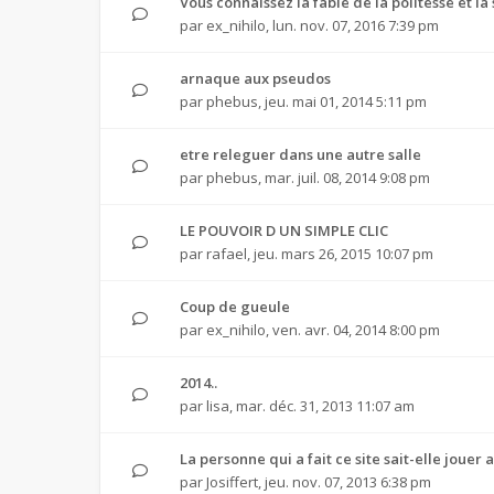
Vous connaissez la fable de la politesse et la
par
ex_nihilo
,
lun. nov. 07, 2016 7:39 pm
arnaque aux pseudos
par
phebus
,
jeu. mai 01, 2014 5:11 pm
etre releguer dans une autre salle
par
phebus
,
mar. juil. 08, 2014 9:08 pm
LE POUVOIR D UN SIMPLE CLIC
par
rafael
,
jeu. mars 26, 2015 10:07 pm
Coup de gueule
par
ex_nihilo
,
ven. avr. 04, 2014 8:00 pm
2014..
par
lisa
,
mar. déc. 31, 2013 11:07 am
La personne qui a fait ce site sait-elle jouer 
par
Josiffert
,
jeu. nov. 07, 2013 6:38 pm