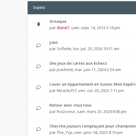
Sujets
Arnaque
par
dlan67
,
sam. sept. 14, 2013 3:14 pm
yass
par
Soflette
,
lun. juil. 20, 2026 10:31 am
Des jeux de cartes aux échecs
par
JoachimII
,
mar. juin 11, 2024 5:24 am
Louer un Appartement en Suisse: Mon Expéri
par
Miracle357
,
ven. oct. 20, 2023 1:11 pm
Retour avec vous tous
par
Roi2coeur
,
sam. mars 23, 2024 8:06 pm
Cherche joueurs remplaçant pour championna
par
The_Yop
,
mer. janv. 04, 2023 8:10 pm