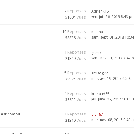
7
Réponses
AdrienR15
ven. juil. 26, 2019 8:43 p
51004
Vues
10
Réponses
matinal
sam. sept. 01, 2018 10:3
58836
Vues
1
Réponses
gus67
sam. nov. 11, 2017 7:42 
21349
Vues
5
Réponses
arriscig72
mer. avr. 19, 2017 6:59 
38574
Vues
4
Réponses
kranaud65
jeu. janv. 05, 2017 10:01
36622
Vues
 est rompu
1
Réponses
dlan67
mar. nov. 08, 2016 9:40 
21310
Vues