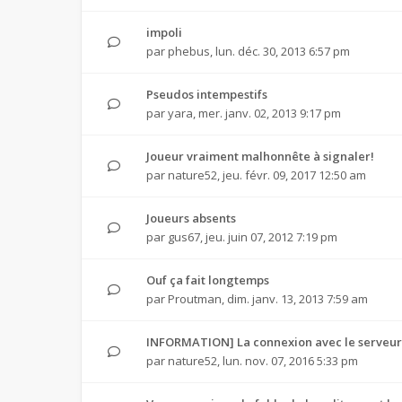
impoli
par
phebus
,
lun. déc. 30, 2013 6:57 pm
Pseudos intempestifs
par
yara
,
mer. janv. 02, 2013 9:17 pm
Joueur vraiment malhonnête à signaler!
par
nature52
,
jeu. févr. 09, 2017 12:50 am
Joueurs absents
par
gus67
,
jeu. juin 07, 2012 7:19 pm
Ouf ça fait longtemps
par
Proutman
,
dim. janv. 13, 2013 7:59 am
INFORMATION] La connexion avec le serveur
par
nature52
,
lun. nov. 07, 2016 5:33 pm