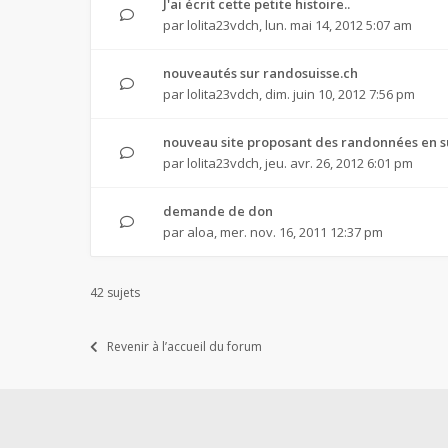
J'ai écrit cette petite histoire..
par
lolita23vdch
,
lun. mai 14, 2012 5:07 am
nouveautés sur randosuisse.ch
par
lolita23vdch
,
dim. juin 10, 2012 7:56 pm
nouveau site proposant des randonnées en s
par
lolita23vdch
,
jeu. avr. 26, 2012 6:01 pm
demande de don
par
aloa
,
mer. nov. 16, 2011 12:37 pm
42 sujets
Revenir à l’accueil du forum