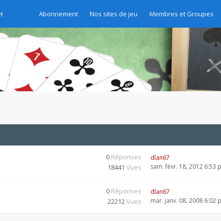
t
Abonnement
Nos sites de jeu
Membres et Groupes
0
Réponses
dlan67
sam. févr. 18, 2012 6:53
18441
Vues
0
Réponses
dlan67
mar. janv. 08, 2008 6:02
22212
Vues