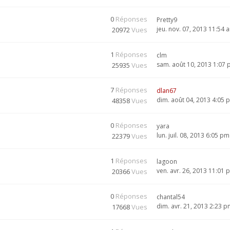
0
Réponses
Pretty9
jeu. nov. 07, 2013 11:54 
20972
Vues
1
Réponses
clm
sam. août 10, 2013 1:07
25935
Vues
7
Réponses
dlan67
dim. août 04, 2013 4:05 
48358
Vues
0
Réponses
yara
lun. juil. 08, 2013 6:05 pm
22379
Vues
1
Réponses
lagoon
ven. avr. 26, 2013 11:01 
20366
Vues
0
Réponses
chantal54
dim. avr. 21, 2013 2:23 
17668
Vues