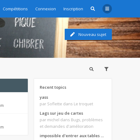
Compétitions
Connexion
Inscription
Nouveau sujet
Recent topics
yass
par Soflette
dans Le troquet
 pm
Lags sur jeu de cartes
par michel
dans Bugs, problèmes
et demandes d'amélioration
 pm
impossible d'entrer aux tables de jeux