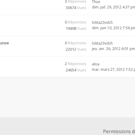
3
Réponses
Thux
dim. juil. 29, 2012 4:37 p
30674
Vues
0
Réponses
lolita23vdch
dim. juin 10, 2012 7:56 p
19498
Vues
uisse
0
Réponses
lolita23vdch
jeu. avr. 26, 2012 6:01 p
22012
Vues
2
Réponses
aloa
mar. mars 27, 2012 7:52
24654
Vues
Permissions 