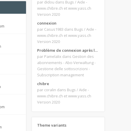
par didou
dans Bugs / Aide -
www.chibre.ch et www.yass.ch
Version 2020
connexion
 pm
par Casus1983
dans Bugs / Aide -
www.chibre.ch et www.yass.ch
Version 2020
m
Problème de connexion après le changement d'adresse e-mail.
par Pamelalix
dans Gestion des
abonnements - Abo-Verwaltung -
Gestione delle sottoscrizioni -
Subscription management
chibre
m
par coralin
dans Bugs / Aide -
www.chibre.ch et www.yass.ch
Version 2020
 pm
Theme variants
pm