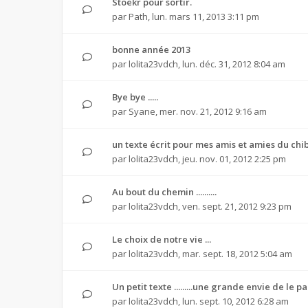
Stoekr pour sortir.
par
Path
,
lun. mars 11, 2013 3:11 pm
bonne année 2013
par
lolita23vdch
,
lun. déc. 31, 2012 8:04 am
Bye bye .....
par
Syane
,
mer. nov. 21, 2012 9:16 am
un texte écrit pour mes amis et amies du chibre .
par
lolita23vdch
,
jeu. nov. 01, 2012 2:25 pm
Au bout du chemin ..........
par
lolita23vdch
,
ven. sept. 21, 2012 9:23 pm
Le choix de notre vie ...
par
lolita23vdch
,
mar. sept. 18, 2012 5:04 am
Un petit texte .........une grande envie de le p
par
lolita23vdch
,
lun. sept. 10, 2012 6:28 am