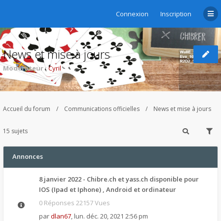
Connexion
Inscription
News et mise à jours
Modérateur :
Cyril
Accueil du forum
Communications officielles
News et mise à jours
15 sujets
Annonces
8 janvier 2022 - Chibre.ch et yass.ch disponible pour
IOS (Ipad et Iphone) , Android et ordinateur
0 Réponses 22157 Vues
par
dlan67
,
lun. déc. 20, 2021 2:56 pm