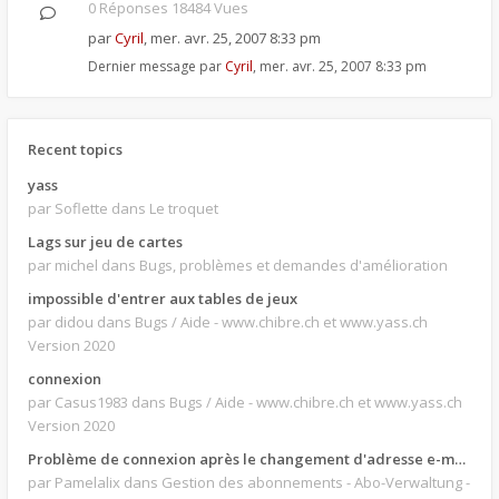
0 Réponses 18484 Vues
par
Cyril
,
mer. avr. 25, 2007 8:33 pm
Dernier message par
Cyril
,
mer. avr. 25, 2007 8:33 pm
Recent topics
yass
par Soflette
dans Le troquet
Lags sur jeu de cartes
par michel
dans Bugs, problèmes et demandes d'amélioration
impossible d'entrer aux tables de jeux
par didou
dans Bugs / Aide - www.chibre.ch et www.yass.ch
Version 2020
connexion
par Casus1983
dans Bugs / Aide - www.chibre.ch et www.yass.ch
Version 2020
Problème de connexion après le changement d'adresse e-mail.
par Pamelalix
dans Gestion des abonnements - Abo-Verwaltung -