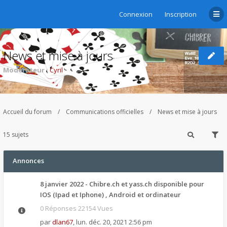
Connexion
Inscription
News et mise à jours
Modérateur :
Cyril
Accueil du forum
Communications officielles
News et mise à jours
15 sujets
Annonces
8 janvier 2022 - Chibre.ch et yass.ch disponible pour
IOS (Ipad et Iphone) , Android et ordinateur
0 Réponses 22154 Vues
par
dlan67
,
lun. déc. 20, 2021 2:56 pm