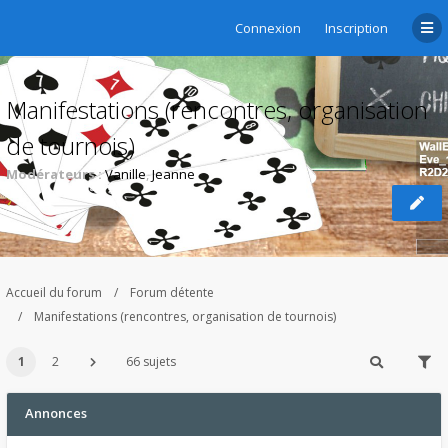
Connexion
Inscription
Manifestations (rencontres, organisation
de tournois)
Modérateurs :
Vanille
,
Jeanne
Accueil du forum
Forum détente
Manifestations (rencontres, organisation de tournois)
1
2
66 sujets
Annonces