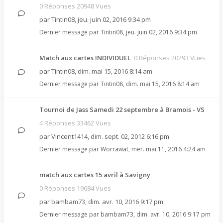
0 Réponses 20948 Vues
par
Tintin08
,
jeu. juin 02, 2016 9:34 pm
Dernier message par
Tintin08
,
jeu. juin 02, 2016 9:34 pm
Match aux cartes INDIVIDUEL
0 Réponses 20293 Vues
par
Tintin08
,
dim. mai 15, 2016 8:14 am
Dernier message par
Tintin08
,
dim. mai 15, 2016 8:14 am
Tournoi de Jass Samedi 22 septembre à Bramois - VS
4 Réponses 33462 Vues
par
Vincent1414
,
dim. sept. 02, 2012 6:16 pm
Dernier message par
Worrawat
,
mer. mai 11, 2016 4:24 am
match aux cartes 15 avril à Savigny
0 Réponses 19684 Vues
par
bambam73
,
dim. avr. 10, 2016 9:17 pm
Dernier message par
bambam73
,
dim. avr. 10, 2016 9:17 pm