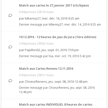
Match aux cartes le 27 janvier 2017 à Eclépens
0 Réponses 20516 Vues
par
kilkenny27
,
mer. déc. 14, 2016 9:25 am
Dernier message par
kilkenny27
,
mer. déc. 14, 2016 9:25 am
10.12.2016 - 12 heures de jass du Jura (1ère édition)
2 Réponses 29562 Vues
par
Papillon02
,
jeu. sept. 01, 2016 7:59 pm
Dernier message par
lisa
,
mer. oct. 19, 2016 5:42 pm
Match aux Cartes Renens 12.11.2016
0 Réponses 20011 Vues
par
ChoeurRenens
,
jeu. sept. 08, 2016 12:48 pm
Dernier message par
ChoeurRenens
,
jeu. sept. 08, 2016
12:48 pm
Match aux cartes INDIVIDUEL 8 heures de cartes