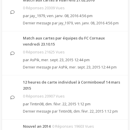
Match aux cartes à Vuarrens 21.02.2016
0 Réponses 20309 Vues
par
jay_1979
,
ven. janv. 08, 2016 4:56 pm
Dernier message par
jay_1979
,
ven. janv. 08, 2016 4:56 pm
Match aux cartes par équipes du FC Cornaux
vendredi 23.10.15
0 Réponses 21625 Vues
par
AsPik
,
mer. sept. 23, 2015 12:44 pm
Dernier message par
AsPik
,
mer. sept. 23, 2015 12:44 pm
12 heures de carte individuel à Corminboeuf 14 mars
2015
0 Réponses 20907 Vues
par
Tintin08
,
dim. févr. 22, 2015 1:12 pm
Dernier message par
Tintin08
,
dim. févr. 22, 2015 1:12 pm
Nouvel an 2014
0 Réponses 19603 Vues