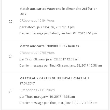
Match aux cartes Vuarrens le dimanche 26 février
2017
0 Réponses 19194 Vues
par
Patoch
,
jeu. févr. 02, 2017 8:51 pm
Dernier message par
Patoch
,
jeu. févr. 02, 2017 8:51 pm
Match aux carte INDIVIDUEL 12 heures
0 Réponses 19763 Vues
par
Tintin08
,
sam. janv. 28, 2017 12:58 am
Dernier message par
Tintin08
,
sam. janv. 28, 2017 12:58 am
MATCH AUX CARTES VUFFLENS-LE-CHATEAU
27.01.2017
0 Réponses 21318 Vues
par
Thux
,
mar. janv. 10, 2017 11:38 am
Dernier message par
Thux
,
mar. janv. 10, 2017 11:38 am