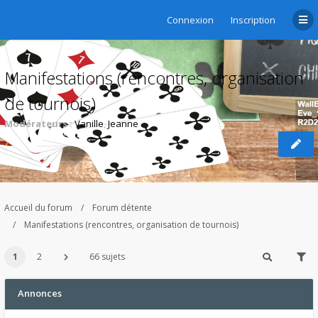
Connexion
Inscription
Manifestations (rencontres, organisation
de tournois)
Modérateurs :
Vanille
,
Jeanne
Accueil du forum
Forum détente
Manifestations (rencontres, organisation de tournois)
1
2
66 sujets
Annonces