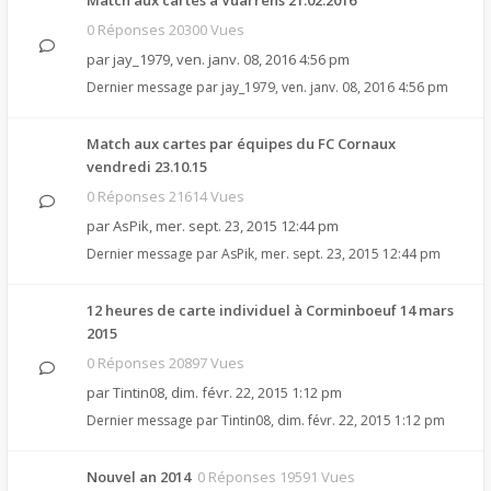
Match aux cartes à Vuarrens 21.02.2016
0 Réponses 20300 Vues
par
jay_1979
,
ven. janv. 08, 2016 4:56 pm
Dernier message par
jay_1979
,
ven. janv. 08, 2016 4:56 pm
Match aux cartes par équipes du FC Cornaux
vendredi 23.10.15
0 Réponses 21614 Vues
par
AsPik
,
mer. sept. 23, 2015 12:44 pm
Dernier message par
AsPik
,
mer. sept. 23, 2015 12:44 pm
12 heures de carte individuel à Corminboeuf 14 mars
2015
0 Réponses 20897 Vues
par
Tintin08
,
dim. févr. 22, 2015 1:12 pm
Dernier message par
Tintin08
,
dim. févr. 22, 2015 1:12 pm
Nouvel an 2014
0 Réponses 19591 Vues