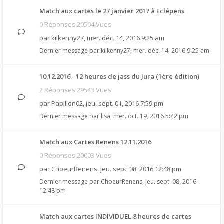
Match aux cartes le 27 janvier 2017 à Eclépens
0 Réponses 20504 Vues
par
kilkenny27
,
mer. déc. 14, 2016 9:25 am
Dernier message par
kilkenny27
,
mer. déc. 14, 2016 9:25 am
10.12.2016 - 12 heures de jass du Jura (1ère édition)
2 Réponses 29543 Vues
par
Papillon02
,
jeu. sept. 01, 2016 7:59 pm
Dernier message par
lisa
,
mer. oct. 19, 2016 5:42 pm
Match aux Cartes Renens 12.11.2016
0 Réponses 20003 Vues
par
ChoeurRenens
,
jeu. sept. 08, 2016 12:48 pm
Dernier message par
ChoeurRenens
,
jeu. sept. 08, 2016
12:48 pm
Match aux cartes INDIVIDUEL 8 heures de cartes