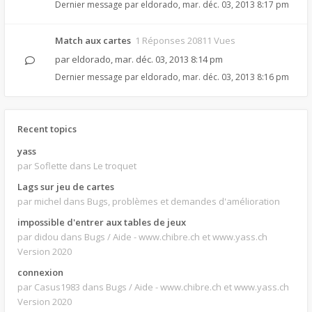
Dernier message par
eldorado
,
mar. déc. 03, 2013 8:17 pm
Match aux cartes
1 Réponses 20811 Vues
par
eldorado
,
mar. déc. 03, 2013 8:14 pm
Dernier message par
eldorado
,
mar. déc. 03, 2013 8:16 pm
Recent topics
yass
par Soflette
dans Le troquet
Lags sur jeu de cartes
par michel
dans Bugs, problèmes et demandes d'amélioration
impossible d'entrer aux tables de jeux
par didou
dans Bugs / Aide - www.chibre.ch et www.yass.ch
Version 2020
connexion
par Casus1983
dans Bugs / Aide - www.chibre.ch et www.yass.ch
Version 2020