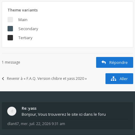
Theme variants
Main
Secondary
Tertiary
1 message
Répondre
Revenir à « F.A.Q. Version chibre et yass 2020 »
Aller
Re: yass
Bonjour, Vous trouverez le site ici dans le foru
dlan67
,
mer. juil. 22, 2026 9:31 am