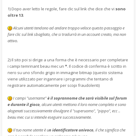
1) Dopo aver letto le regole, fare clic sul link che dice che vi
sono
oltre 13
.
Alcuni utenti tendono ad andare troppo veloce questo passaggio e
fare clic sul link sbagliato, che si tradurrà in un account creato, ma non
attivo.
2) Il sito poi si dirige a una forma che è necessario per completare
i campi temrinant beau mec un
*
. Il codice di conferma è scritto in
nero su uno sfondo grigio in immagine bitmap (questo sistema
viene utilizzato per ingannare i programmi che tentano di
registrare automaticamente per scopi fraudolenti)
I campi "username"
è il soprannome che sarà visibile sul forum
e durante il gioco
, alcuni utenti mettono il loro nome completo e sono
alogenati successivamente divulgare il "superuomo", "pippo", ecc ..
beau mec cui si intende eseguire successivamente.
Il tuo nome utente è u
n identificatore univoco
, il che significa che