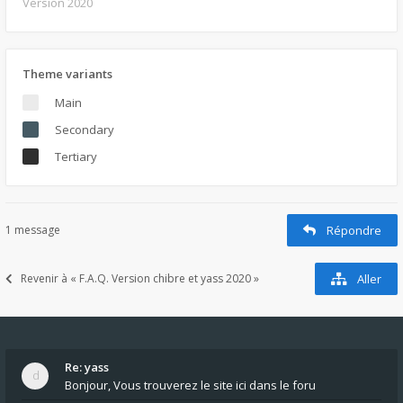
Version 2020
Theme variants
Main
Secondary
Tertiary
1 message
Répondre
Revenir à « F.A.Q. Version chibre et yass 2020 »
Aller
Re: yass
Bonjour, Vous trouverez le site ici dans le foru