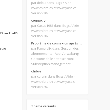
par didou
dans Bugs / Aide -
www.chibre.ch et www.yass.ch
Version 2020
connexion
par Casus1983
dans Bugs / Aide -
www.chibre.ch et www.yass.ch
F5 ou fn-F5
Version 2020
Problème de connexion après le changement d'adresse e-mail.
par Pamelalix
dans Gestion des
teur
:
abonnements - Abo-Verwaltung -
Gestione delle sottoscrizioni -
Subscription management
chibre
par coralin
dans Bugs / Aide -
www.chibre.ch et www.yass.ch
Version 2020
Theme variants