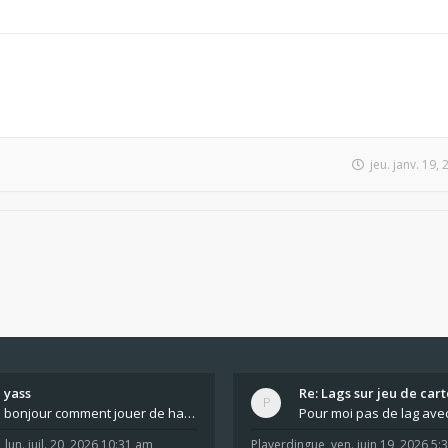
jeu. janv. 19,
yass
Re: Lags sur jeu de cart
bonjour comment jouer de haut en bas tout atout mi
,
lun. juil. 20, 2026 10:31 am
Playerdingue
,
ven. juin 19, 2026 5