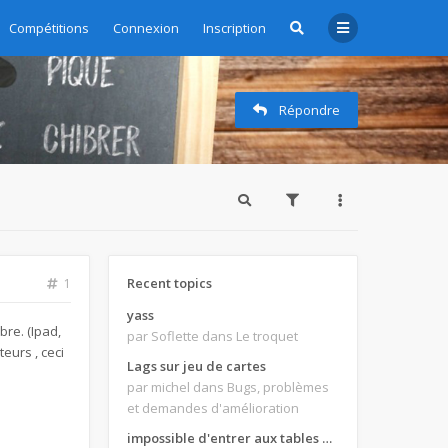
Compétitions
Connexion
Inscription
Répondre
Recent topics
1
yass
bre. (Ipad,
par Soflette
dans Le troquet
eurs , ceci
Lags sur jeu de cartes
par michel
dans Bugs, problèmes
et demandes d'amélioration
impossible d'entrer aux tables de jeux