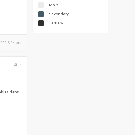
Main
Secondary
Tertiary
 2022 8:24 pm
2
uables dans