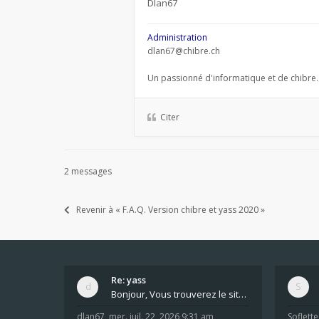
Dlan67
Administration
dlan67@chibre.ch
Un passionné d'informatique et de chibre.
Citer
2 messages
Revenir à « F.A.Q. Version chibre et yass 2020 »
Re: yass
Bonjour, Vous trouverez le site ici dans le foru
dlan67
,
mer. juil. 22, 2026 9:31 am
Soflette