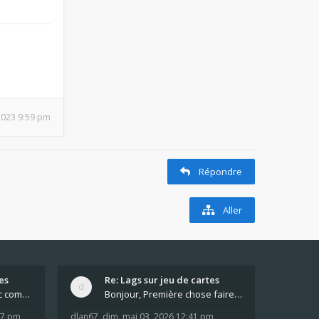
 2023 9:59 pm
Répondre
Aller
es
Re: Lags sur jeu de cartes
Pour moi pas de lag avec comme navigateur Chrome
Bonjour, Première chose faire un arrêt complet de
:37 pm
dlan67
,
dim. mai 03, 2026 12:41 pm