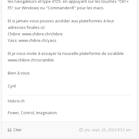
les navigateurs et type d'OS: en appuyant sur les touches "Ctrl +
F5" sur Windows ou "Commande+R" pour les macs.
Et si jamais vous pouvez accéder aux plateformes à leur
adresses finales ici:
Chibre: www.chibre.ch/chibre
Yass: www.chibre.ch/yass
Et je vous invite à essayer la nouvelle plateforme de scrabble
www.chibre.ch/scramble
Bien à vous
Cyril
Hubris.ch
Power, Control, Imagination.
Citer
jeu. sept. 26, 2024 9:53 am