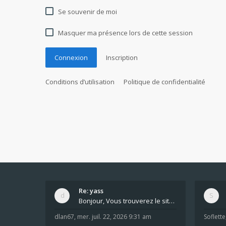
Se souvenir de moi
Masquer ma présence lors de cette session
Connexion
Inscription
Conditions d’utilisation
Politique de confidentialité
Re: yass
Bonjour, Vous trouverez le site ici dans le foru
dlan67
,
mer. juil. 22, 2026 9:31 am
Soflette