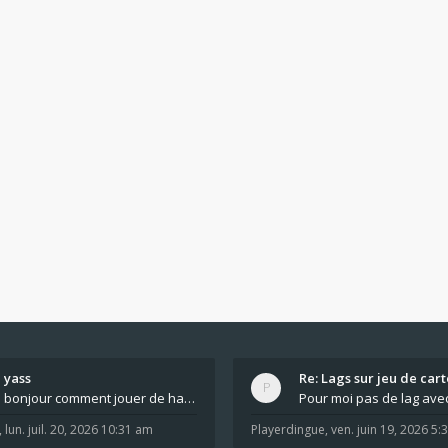
yass
Re: Lags sur jeu de cart
bonjour comment jouer de haut en bas tout atout mi
,
lun. juil. 20, 2026 10:31 am
Playerdingue
,
ven. juin 19, 2026 5