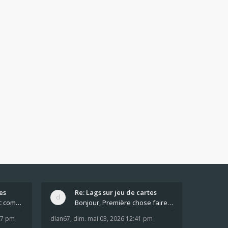
es
Re: Lags sur jeu de cartes
Pour moi pas de lag avec comme navigateur Chrome
Bonjour, Première chose faire un arrêt complet de
:37 pm
dlan67
,
dim. mai 03, 2026 12:41 pm