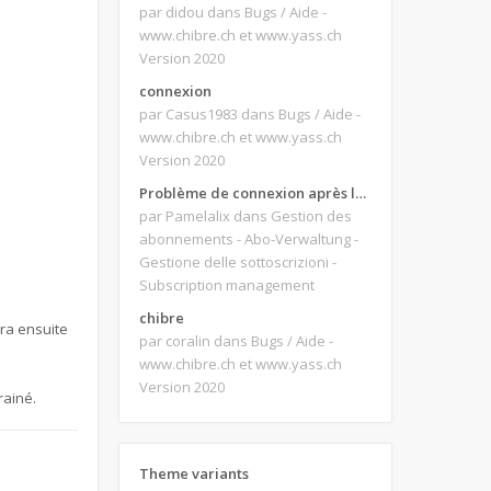
par didou
dans Bugs / Aide -
www.chibre.ch et www.yass.ch
Version 2020
connexion
par Casus1983
dans Bugs / Aide -
www.chibre.ch et www.yass.ch
Version 2020
Problème de connexion après le changement d'adresse e-mail.
par Pamelalix
dans Gestion des
abonnements - Abo-Verwaltung -
Gestione delle sottoscrizioni -
Subscription management
chibre
era ensuite
par coralin
dans Bugs / Aide -
www.chibre.ch et www.yass.ch
Version 2020
rainé.
Theme variants