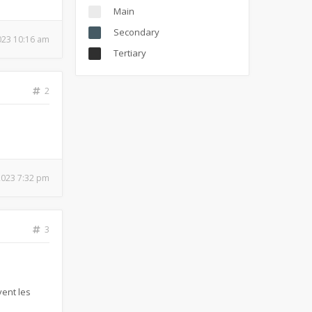
Main
Secondary
2023 10:16 am
Tertiary
2
 2023 7:32 pm
3
vent les