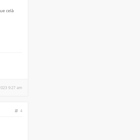
ue celà
, 2023 9:27 am
4