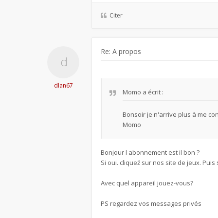
Citer
Re: A propos
dlan67
Momo
a écrit :
Bonsoir je n'arrive plus à me c
Momo
Bonjour l abonnement est il bon ?
Si oui. cliqueź sur nos site de jeux. Pui
Avec quel appareil jouez-vous?
PS regardez vos messages privés