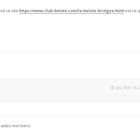
uvé ce site
https://www.club-belote.com/la-belote-bridgee.html
est-ce q
jeu. févr. 16
 aidez moi merci