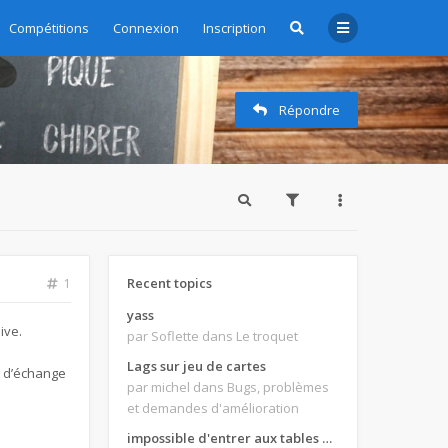
Compétitions
Connexion
Inscription
Répondre
Recent topics
1
yass
ive.
par Soflette
dans Le troquet
Lags sur jeu de cartes
t d’échange
par michel
dans Bugs, problèmes
et demandes d'amélioration
impossible d'entrer aux tables de jeux