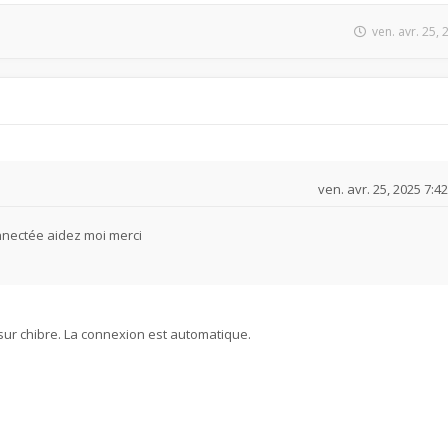
ven. avr. 25,
ven. avr. 25, 2025 7:4
onnectée aidez moi merci
s sur chibre. La connexion est automatique.