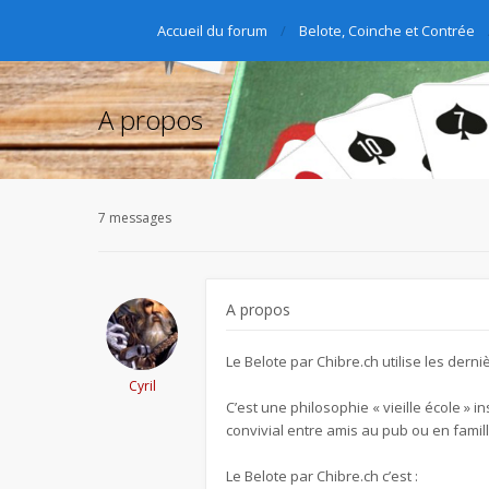
Accueil du forum
Belote, Coinche et Contrée
A propos
7 messages
A propos
Le Belote par Chibre.ch utilise les der
Cyril
C’est une philosophie « vieille école »
convivial entre amis au pub ou en famil
Le Belote par Chibre.ch c’est :