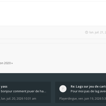
lun. juil. 21
ion 2020 »
yass
Re: Lags sur jeu de cart
bonjour comment jouer de haut en bas tout atout mi
,
lun. juil. 20, 2026 10:31 am
Playerdingue
,
ven. juin 19, 2026 5