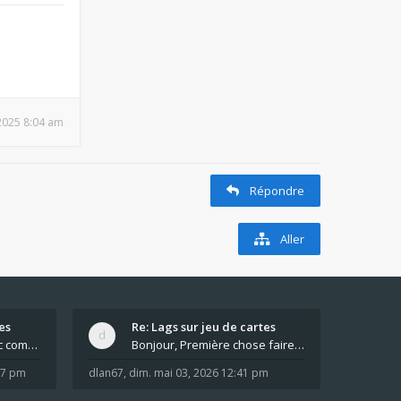
, 2025 8:04 am
Répondre
Aller
es
Re: Lags sur jeu de cartes
Pour moi pas de lag avec comme navigateur Chrome
Bonjour, Première chose faire un arrêt complet de
:37 pm
dlan67
,
dim. mai 03, 2026 12:41 pm