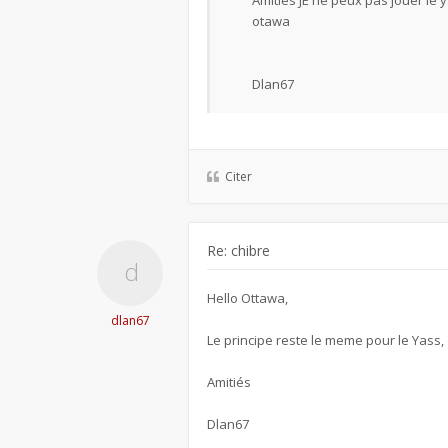
Amitiés JE ne peux pas jouer le 
otawa
Dlan67
Citer
Re: chibre
Hello Ottawa,
dlan67
Le principe reste le meme pour le Yass,
Amitiés
Dlan67