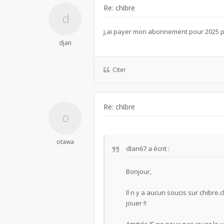
Re: chibre
j,ai payer mon abonnement pour 2025 par
djan
Citer
Re: chibre
otawa
dlan67
a écrit :
Bonjour,
Il n y a aucun soucis sur chibre.
jouer !!