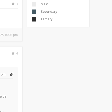
3
Main
Secondary
Tertiary
025 10:03 pm
4
4 pm
ra de