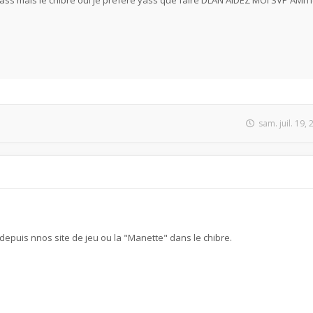
yass mais le chibre oui je préfere yass que faire DLAN AIDEZ MOI SVP AMIT
sam. juil. 19,
 depuis nnos site de jeu ou la "Manette" dans le chibre.