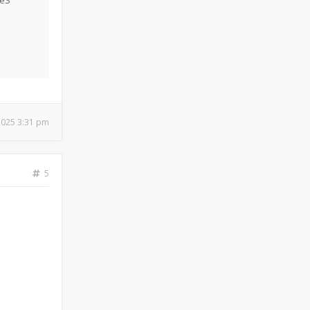
IéS
 2025 3:31 pm
5