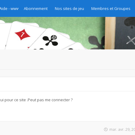
 Aide - www.chibre.ch et www.yass.ch Version 2020
Abonnement
Nos sites de jeu
Membres et Groupes
hui pour ce site .Peut pas me connecter ?
mar. avr. 29, 