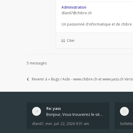
Administration
dlan67@chibre.ch
Un passionné d'informatique et de chibre.
Citer
5 messages
Revenir à « Bugs / Aide - www.chibre.ch et www.yass.ch Vers
Re: yass
Bonjour, Vous trouverez le site ici dans le foru
dlan67
,
mer. juil. 22, 2026 9:31 am
Soflette