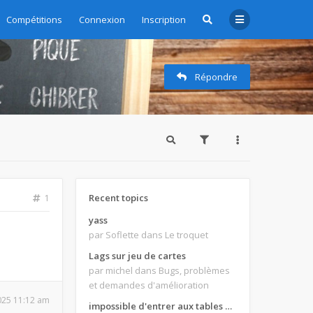
Compétitions
Connexion
Inscription
Répondre
Recent topics
1
yass
par Soflette
dans Le troquet
Lags sur jeu de cartes
par michel
dans Bugs, problèmes
et demandes d'amélioration
2025 11:12 am
impossible d'entrer aux tables de jeux