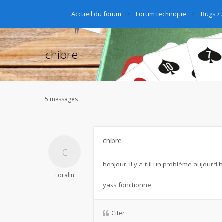
Accueil du forum
Forum technique
Bugs /
chibre
5 messages
chibre
bonjour, il y a-t-il un problème aujourd'
coralin
yass fonctionne
Citer